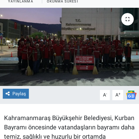
YAYINLANMA
OKUNMA SÜRESI
TEKNOLOJİ
Dünya
İlçeler
MAGAZİN
Bilim, Teknoloji
ASAYİŞ
Paylaş
-
+
A
A
ÇEVRE
Kahramanmaraş Büyükşehir Belediyesi, Kurban
HABERDE İNSAN
Bayramı öncesinde vatandaşların bayramı daha
temiz, sağlıklı ve huzurlu bir ortamda
EĞİTİM