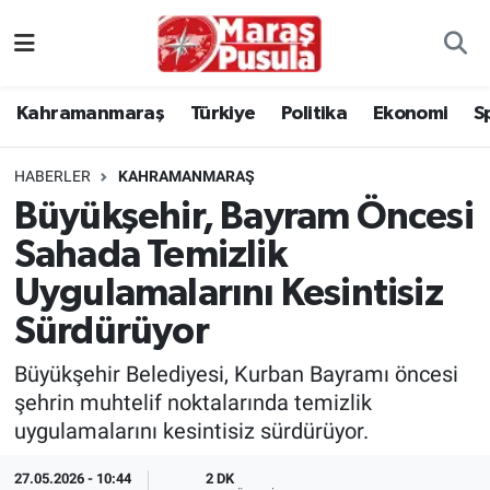
Kahramanmaraş
İstanbul Nöbetçi Eczaneler
Kahramanmaraş
Türkiye
Politika
Ekonomi
S
genel
İstanbul Hava Durumu
HABERLER
KAHRAMANMARAŞ
Türkiye
İstanbul Namaz Vakitleri
Büyükşehir, Bayram Öncesi
Sahada Temizlik
Politika
İstanbul Trafik Yoğunluk Haritası
Uygulamalarını Kesintisiz
Ekonomi
Süper Lig Puan Durumu ve Fikstür
Sürdürüyor
Spor
Tüm Manşetler
Büyükşehir Belediyesi, Kurban Bayramı öncesi
şehrin muhtelif noktalarında temizlik
Kültür Sanat
Son Dakika Haberleri
uygulamalarını kesintisiz sürdürüyor.
Sağlık
Haber Arşivi
27.05.2026 - 10:44
2 DK