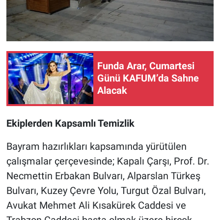
Funda Arar, Cumartesi
Günü KAFUM’da Sahne
Alacak
Ekiplerden Kapsamlı Temizlik
Bayram hazırlıkları kapsamında yürütülen
çalışmalar çerçevesinde; Kapalı Çarşı, Prof. Dr.
Necmettin Erbakan Bulvarı, Alparslan Türkeş
Bulvarı, Kuzey Çevre Yolu, Turgut Özal Bulvarı,
Avukat Mehmet Ali Kısakürek Caddesi ve
Trabzon Caddesi başta olmak üzere birçok