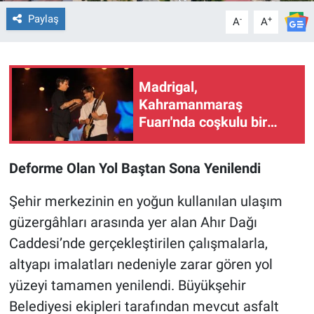
Paylaş
-
+
A
A
BİLİM VE TEKNOLOJİ
Güvenlik
Madrigal,
Kahramanmaraş
Bölge
Fuarı'nda coşkulu bir
konserle hayranlarını
mest etti
Deforme Olan Yol Baştan Sona Yenilendi
Şehir merkezinin en yoğun kullanılan ulaşım
güzergâhları arasında yer alan Ahır Dağı
Caddesi’nde gerçekleştirilen çalışmalarla,
altyapı imalatları nedeniyle zarar gören yol
yüzeyi tamamen yenilendi. Büyükşehir
Belediyesi ekipleri tarafından mevcut asfalt