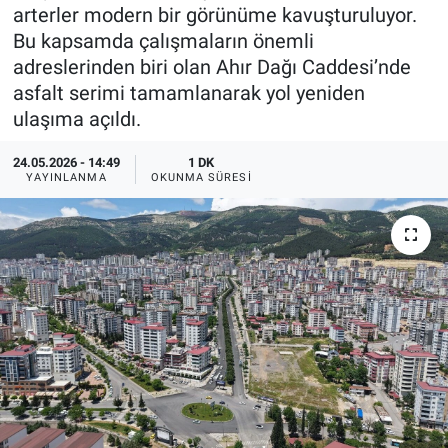
arterler modern bir görünüme kavuşturuluyor.
TEKNOLOJİ
Bu kapsamda çalışmaların önemli
adreslerinden biri olan Ahır Dağı Caddesi’nde
Dünya
asfalt serimi tamamlanarak yol yeniden
ulaşıma açıldı.
İlçeler
24.05.2026 - 14:49
1 DK
YAYINLANMA
OKUNMA SÜRESI
MAGAZİN
Bilim, Teknoloji
ASAYİŞ
ÇEVRE
HABERDE İNSAN
EĞİTİM