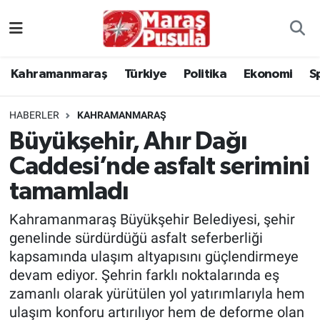
Kahramanmaraş
İstanbul Nöbetçi Eczaneler
Kahramanmaraş
Türkiye
Politika
Ekonomi
S
genel
İstanbul Hava Durumu
HABERLER
KAHRAMANMARAŞ
Türkiye
İstanbul Namaz Vakitleri
Büyükşehir, Ahır Dağı
Caddesi’nde asfalt serimini
Politika
İstanbul Trafik Yoğunluk Haritası
tamamladı
Ekonomi
Süper Lig Puan Durumu ve Fikstür
Kahramanmaraş Büyükşehir Belediyesi, şehir
Spor
Tüm Manşetler
genelinde sürdürdüğü asfalt seferberliği
kapsamında ulaşım altyapısını güçlendirmeye
Kültür Sanat
Son Dakika Haberleri
devam ediyor. Şehrin farklı noktalarında eş
zamanlı olarak yürütülen yol yatırımlarıyla hem
Sağlık
Haber Arşivi
ulaşım konforu artırılıyor hem de deforme olan