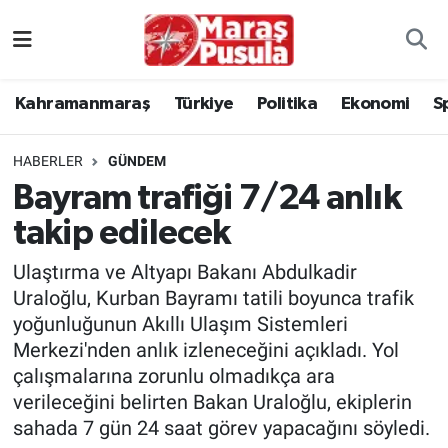
Kahramanmaraş
İstanbul Nöbetçi Eczaneler
Kahramanmaraş
Türkiye
Politika
Ekonomi
S
genel
İstanbul Hava Durumu
HABERLER
GÜNDEM
Türkiye
İstanbul Namaz Vakitleri
Bayram trafiği 7/24 anlık
takip edilecek
Politika
İstanbul Trafik Yoğunluk Haritası
Ulaştırma ve Altyapı Bakanı Abdulkadir
Ekonomi
Süper Lig Puan Durumu ve Fikstür
Uraloğlu, Kurban Bayramı tatili boyunca trafik
yoğunluğunun Akıllı Ulaşım Sistemleri
Spor
Tüm Manşetler
Merkezi'nden anlık izleneceğini açıkladı. Yol
çalışmalarına zorunlu olmadıkça ara
Kültür Sanat
Son Dakika Haberleri
verileceğini belirten Bakan Uraloğlu, ekiplerin
sahada 7 gün 24 saat görev yapacağını söyledi.
Sağlık
Haber Arşivi