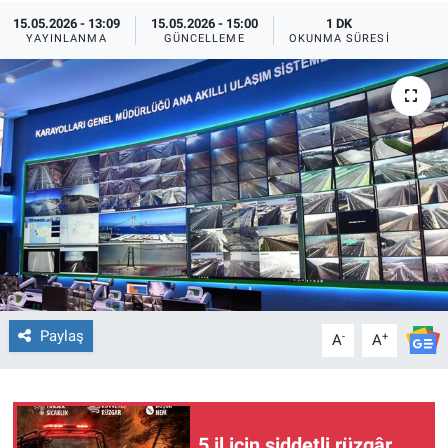
15.05.2026 - 13:09
15.05.2026 - 15:00
1 DK
TEKNOLOJİ
YAYINLANMA
GÜNCELLEME
OKUNMA SÜRESI
Dünya
İlçeler
MAGAZİN
Bilim, Teknoloji
ASAYİŞ
Paylaş
-
+
A
A
ÇEVRE
HABERDE İNSAN
5 il için şiddetli rüzgâr
EĞİTİM