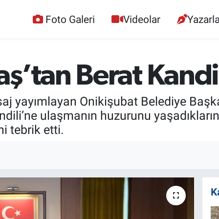
Foto Galeri
Videolar
Yazarla
ş’tan Berat Kandil
saj yayımlayan Onikişubat Belediye Başka
dili’ne ulaşmanın huzurunu yaşadıklarını
 tebrik etti.
K