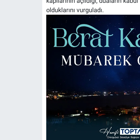
kapılarının açıldığı, duaların kab
olduklarını vurguladı.
BİLİM VE TEKNOLOJİ
Güvenlik
Bölge