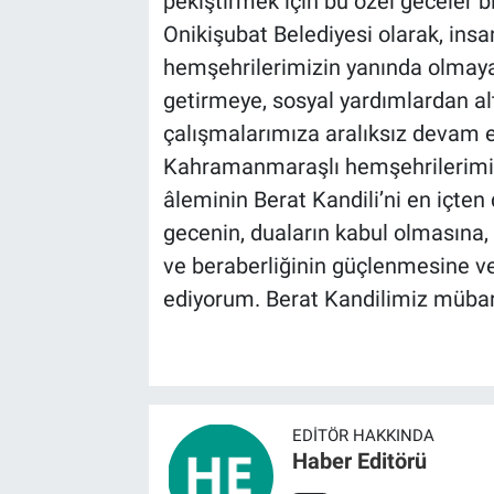
pekiştirmek için bu özel geceler b
Onikişubat Belediyesi olarak, insa
hemşehrilerimizin yanında olmaya,
getirmeye, sosyal yardımlardan al
çalışmalarımıza aralıksız devam e
Kahramanmaraşlı hemşehrilerimiz
âleminin Berat Kandili’ni en içte
gecenin, duaların kabul olmasına, 
ve beraberliğinin güçlenmesine ve
ediyorum. Berat Kandilimiz mübar
EDITÖR HAKKINDA
Haber Editörü