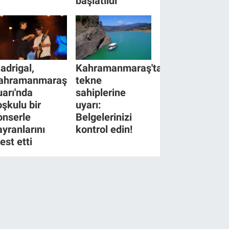
başlatıldı
adrigal,
Kahramanmaraş'tan
ahramanmaraş
tekne
uarı'nda
sahiplerine
oşkulu bir
uyarı:
onserle
Belgelerinizi
ayranlarını
kontrol edin!
est etti