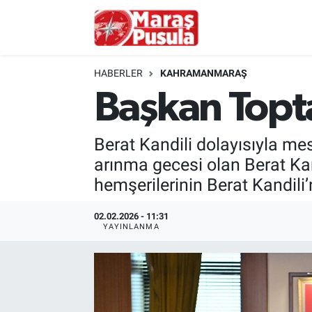
Kahramanmaraş
İstanbul Nöbetçi Eczaneler
HABERLER
KAHRAMANMARAŞ
genel
İstanbul Hava Durumu
Başkan Topta
Türkiye
İstanbul Namaz Vakitleri
Berat Kandili dolayısıyla me
Politika
İstanbul Trafik Yoğunluk Haritası
arınma gecesi olan Berat Kan
hemşerilerinin Berat Kandili’ni
Ekonomi
Süper Lig Puan Durumu ve Fikstür
02.02.2026 - 11:31
YAYINLANMA
Spor
Tüm Manşetler
Kültür Sanat
Son Dakika Haberleri
Sağlık
Haber Arşivi