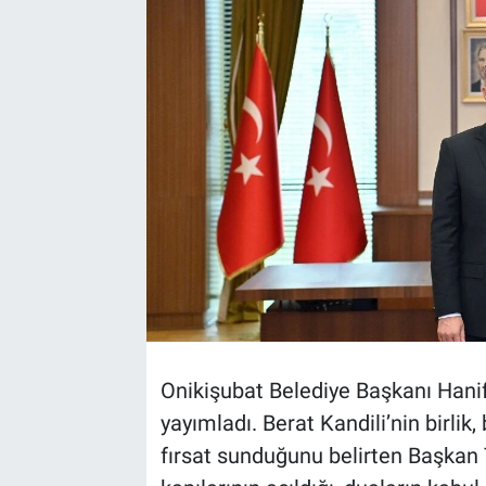
TEKNOLOJİ
Dünya
İlçeler
MAGAZİN
Bilim, Teknoloji
ASAYİŞ
ÇEVRE
Onikişubat Belediye Başkanı Hanifi
yayımladı. Berat Kandili’nin birlik
HABERDE İNSAN
fırsat sunduğunu belirten Başkan 
EĞİTİM