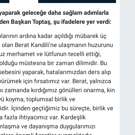
 yaparak geleceğe daha sağlam adımlarla
den Başkan Toptaş, şu ifadelere yer verdi:
larının ardına kadar açıldığı mübarek üç
si olan Berat Kandili’ne ulaşmanın huzurunu
z merhamet ve lütfunun tecelli ettiği,
l olduğu müstesna bir zaman dilimidir. Bu
besini yaparak, hatalarımızdan ders alıp
rümek için fırsatımız var. Berat, yalnızca
ı zamanda kırdığımız gönülleri onarma, kin
yü koyma, toplumsal birlik ve
dir. İçinden geçtiğimiz bu süreçte, birlik ve
fazla ihtiyacımız var. Kardeşlik
mlaşma ve dayanışma duygularımızı