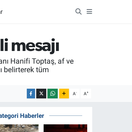
r
i mesajı
nı Hanifi Toptaş, af ve
 belirterek tüm
-
+
A
A
ategori Haberler