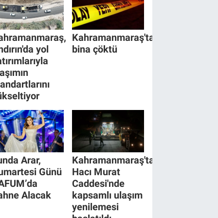
ahramanmaraş,
Kahramanmaraş'ta
ndırın'da yol
bina çöktü
tırımlarıyla
laşımın
tandartlarını
ükseltiyor
unda Arar,
Kahramanmaraş'ta
umartesi Günü
Hacı Murat
AFUM’da
Caddesi'nde
ahne Alacak
kapsamlı ulaşım
yenilemesi