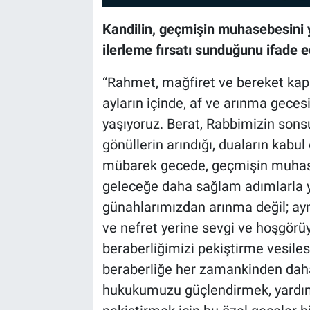
Kandilin, geçmişin muhasebesini
ilerleme fırsatı sunduğunu ifade e
“Rahmet, mağfiret ve bereket kapı
ayların içinde, af ve arınma gece
yaşıyoruz. Berat, Rabbimizin sonsu
gönüllerin arındığı, duaların kabu
mübarek gecede, geçmişin muhase
geleceğe daha sağlam adımlarla yü
günahlarımızdan arınma değil; ayn
ve nefret yerine sevgi ve hoşgörü
beraberliğimizi pekiştirme vesilesi
beraberliğe her zamankinden daha 
hukukumuzu güçlendirmek, yardı