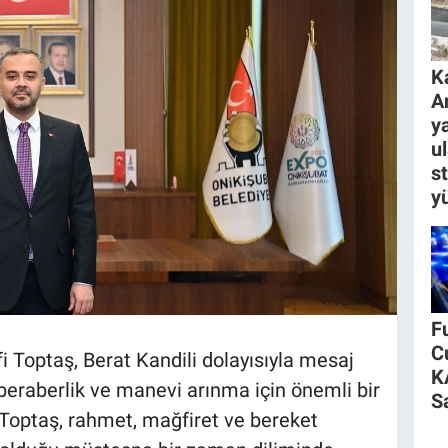
K
A
ya
u
s
y
F
C
 Toptaş, Berat Kandili dolayısıyla mesaj
K
, beraberlik ve manevi arınma için önemli bir
S
Toptaş, rahmet, mağfiret ve bereket