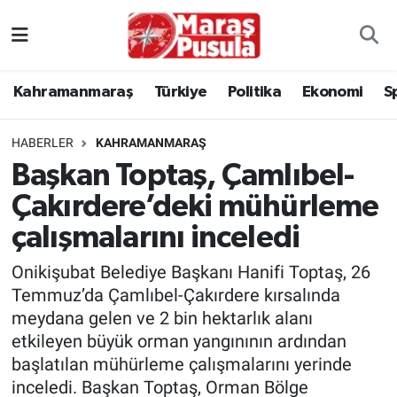
Kahramanmaraş
İstanbul Nöbetçi Eczaneler
Kahramanmaraş
Türkiye
Politika
Ekonomi
S
genel
İstanbul Hava Durumu
HABERLER
KAHRAMANMARAŞ
Türkiye
İstanbul Namaz Vakitleri
Başkan Toptaş, Çamlıbel-
Çakırdere’deki mühürleme
Politika
İstanbul Trafik Yoğunluk Haritası
çalışmalarını inceledi
Ekonomi
Süper Lig Puan Durumu ve Fikstür
Onikişubat Belediye Başkanı Hanifi Toptaş, 26
Spor
Tüm Manşetler
Temmuz’da Çamlıbel-Çakırdere kırsalında
meydana gelen ve 2 bin hektarlık alanı
Kültür Sanat
Son Dakika Haberleri
etkileyen büyük orman yangınının ardından
başlatılan mühürleme çalışmalarını yerinde
Sağlık
Haber Arşivi
inceledi. Başkan Toptaş, Orman Bölge