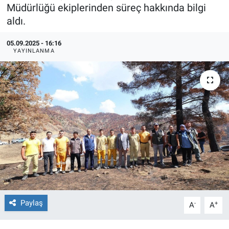
Müdürlüğü ekiplerinden süreç hakkında bilgi
TEKNOLOJİ
aldı.
Dünya
05.09.2025 - 16:16
YAYINLANMA
İlçeler
MAGAZİN
Bilim, Teknoloji
ASAYİŞ
ÇEVRE
HABERDE İNSAN
Paylaş
-
+
A
A
EĞİTİM