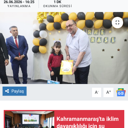
26.06.2026 - 16:25
1 DK
YAYINLANMA
OKUNMA SÜRESI
TEKNOLOJİ
Dünya
İlçeler
MAGAZİN
Bilim, Teknoloji
ASAYİŞ
Paylaş
-
+
A
A
ÇEVRE
HABERDE İNSAN
Kahramanmaraş'ta iklim
dayanıklılığı için su
EĞİTİM