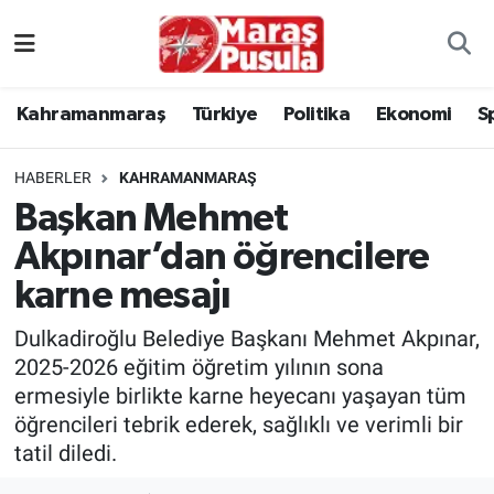
Kahramanmaraş
İstanbul Nöbetçi Eczaneler
Kahramanmaraş
Türkiye
Politika
Ekonomi
S
genel
İstanbul Hava Durumu
HABERLER
KAHRAMANMARAŞ
Türkiye
İstanbul Namaz Vakitleri
Başkan Mehmet
Akpınar’dan öğrencilere
Politika
İstanbul Trafik Yoğunluk Haritası
karne mesajı
Ekonomi
Süper Lig Puan Durumu ve Fikstür
Dulkadiroğlu Belediye Başkanı Mehmet Akpınar,
Spor
Tüm Manşetler
2025-2026 eğitim öğretim yılının sona
ermesiyle birlikte karne heyecanı yaşayan tüm
Kültür Sanat
Son Dakika Haberleri
öğrencileri tebrik ederek, sağlıklı ve verimli bir
tatil diledi.
Sağlık
Haber Arşivi