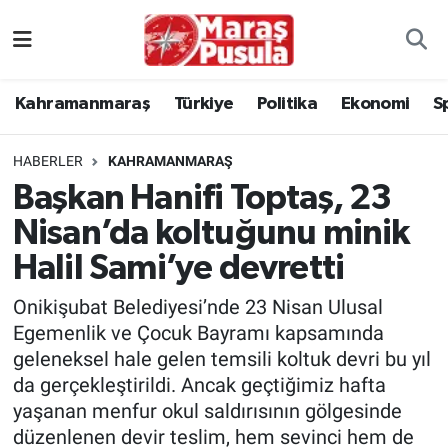
Kahramanmaraş
İstanbul Nöbetçi Eczaneler
Kahramanmaraş
Türkiye
Politika
Ekonomi
S
genel
İstanbul Hava Durumu
HABERLER
KAHRAMANMARAŞ
Türkiye
İstanbul Namaz Vakitleri
Başkan Hanifi Toptaş, 23
Nisan’da koltuğunu minik
Politika
İstanbul Trafik Yoğunluk Haritası
Halil Sami’ye devretti
Ekonomi
Süper Lig Puan Durumu ve Fikstür
Onikişubat Belediyesi’nde 23 Nisan Ulusal
Spor
Tüm Manşetler
Egemenlik ve Çocuk Bayramı kapsamında
geleneksel hale gelen temsili koltuk devri bu yıl
Kültür Sanat
Son Dakika Haberleri
da gerçekleştirildi. Ancak geçtiğimiz hafta
yaşanan menfur okul saldırısının gölgesinde
Sağlık
Haber Arşivi
düzenlenen devir teslim, hem sevinci hem de