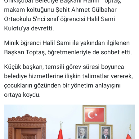
Onikişubat Belediye Başkanı Hanifi Toptaş,
makam koltuğunu Şehit Ahmet Gülbahar
BİLİM VE TEKNOLOJİ
Ortaokulu 5’nci sınıf öğrencisi Halil Sami
Kulotu’ya devretti.
Güvenlik
Minik öğrenci Halil Sami ile yakından ilgilenen
Bölge
Başkan Toptaş, öğretmenleriyle de sohbet etti.
Küçük başkan, temsili görev süresi boyunca
belediye hizmetlerine ilişkin talimatlar vererek,
çocukların gözünden bir yönetim anlayışını
ortaya koydu.