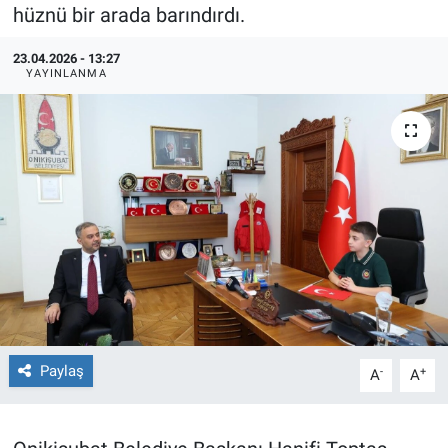
hüznü bir arada barındırdı.
TEKNOLOJİ
23.04.2026 - 13:27
YAYINLANMA
Dünya
İlçeler
MAGAZİN
Bilim, Teknoloji
ASAYİŞ
ÇEVRE
Paylaş
-
+
A
A
HABERDE İNSAN
EĞİTİM