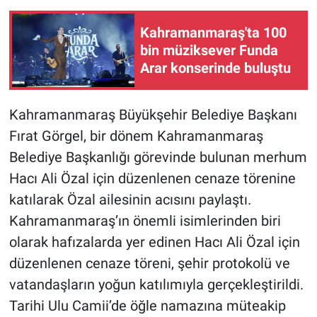
Kahramanmaraş'ta 100
BİLİM VE TEKNOLOJİ
bin müziksever Funda
Arar konserinde buluştu
Güvenlik
Bölge
Kahramanmaraş Büyükşehir Belediye Başkanı
Fırat Görgel, bir dönem Kahramanmaraş
Belediye Başkanlığı görevinde bulunan merhum
Hacı Ali Özal için düzenlenen cenaze törenine
katılarak Özal ailesinin acısını paylaştı.
Kahramanmaraş’ın önemli isimlerinden biri
olarak hafızalarda yer edinen Hacı Ali Özal için
düzenlenen cenaze töreni, şehir protokolü ve
vatandaşların yoğun katılımıyla gerçekleştirildi.
Tarihi Ulu Camii’de öğle namazına müteakip