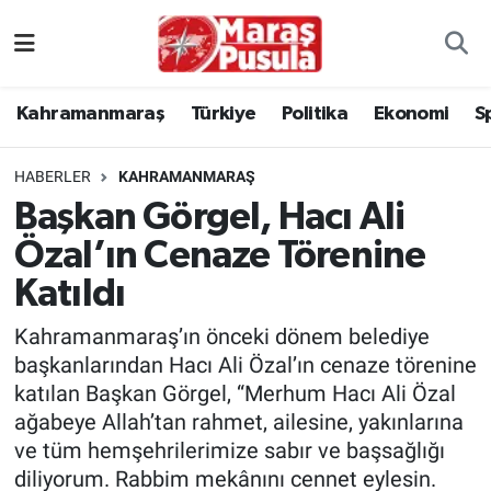
Kahramanmaraş
İstanbul Nöbetçi Eczaneler
Kahramanmaraş
Türkiye
Politika
Ekonomi
S
genel
İstanbul Hava Durumu
HABERLER
KAHRAMANMARAŞ
Türkiye
İstanbul Namaz Vakitleri
Başkan Görgel, Hacı Ali
Özal’ın Cenaze Törenine
Politika
İstanbul Trafik Yoğunluk Haritası
Katıldı
Ekonomi
Süper Lig Puan Durumu ve Fikstür
Kahramanmaraş’ın önceki dönem belediye
Spor
Tüm Manşetler
başkanlarından Hacı Ali Özal’ın cenaze törenine
katılan Başkan Görgel, “Merhum Hacı Ali Özal
Kültür Sanat
Son Dakika Haberleri
ağabeye Allah’tan rahmet, ailesine, yakınlarına
ve tüm hemşehrilerimize sabır ve başsağlığı
Sağlık
Haber Arşivi
diliyorum. Rabbim mekânını cennet eylesin.