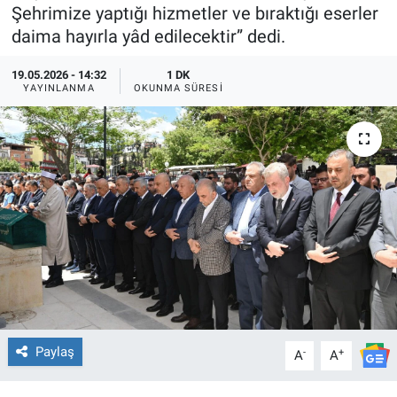
Şehrimize yaptığı hizmetler ve bıraktığı eserler
TEKNOLOJİ
daima hayırla yâd edilecektir” dedi.
Dünya
19.05.2026 - 14:32
1 DK
YAYINLANMA
OKUNMA SÜRESI
İlçeler
MAGAZİN
Bilim, Teknoloji
ASAYİŞ
ÇEVRE
HABERDE İNSAN
Paylaş
-
+
A
A
EĞİTİM