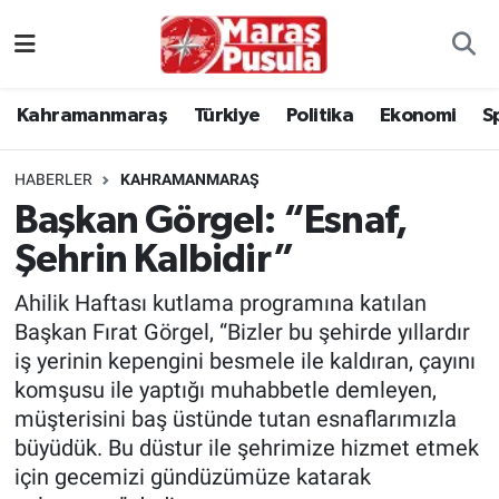
Kahramanmaraş
İstanbul Nöbetçi Eczaneler
Kahramanmaraş
Türkiye
Politika
Ekonomi
S
genel
İstanbul Hava Durumu
HABERLER
KAHRAMANMARAŞ
Türkiye
İstanbul Namaz Vakitleri
Başkan Görgel: “Esnaf,
Şehrin Kalbidir”
Politika
İstanbul Trafik Yoğunluk Haritası
Ahilik Haftası kutlama programına katılan
Ekonomi
Süper Lig Puan Durumu ve Fikstür
Başkan Fırat Görgel, “Bizler bu şehirde yıllardır
iş yerinin kepengini besmele ile kaldıran, çayını
Spor
Tüm Manşetler
komşusu ile yaptığı muhabbetle demleyen,
müşterisini baş üstünde tutan esnaflarımızla
Kültür Sanat
Son Dakika Haberleri
büyüdük. Bu düstur ile şehrimize hizmet etmek
için gecemizi gündüzümüze katarak
Sağlık
Haber Arşivi