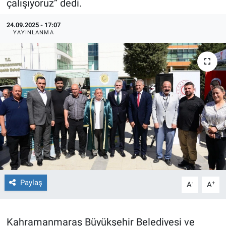
çalışıyoruz” dedi.
TEKNOLOJİ
24.09.2025 - 17:07
YAYINLANMA
Dünya
İlçeler
MAGAZİN
Bilim, Teknoloji
ASAYİŞ
ÇEVRE
Paylaş
-
+
A
A
HABERDE İNSAN
Kahramanmaraş Büyükşehir Belediyesi ve
EĞİTİM