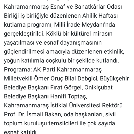
Kahramanmaraş Esnaf ve Sanatkârlar Odası
BİLİM VE TEKNOLOJİ
Birliği iş birliğiyle düzenlenen Ahilik Haftası
kutlama programı, Milli İrade Meydanı’nda
Güvenlik
gerçekleştirildi. Köklü bir kültürel mirasın
yaşatılması ve esnaf dayanışmasının
Bölge
güçlendirilmesi amacıyla düzenlenen etkinlik,
yoğun katılımla coşkulu bir şekilde kutlandı.
Programa; AK Parti Kahramanmaraş
Milletvekili Ömer Oruç Bilal Debgici, Büyükşehir
Belediye Başkanı Fırat Görgel, Onikişubat
Belediye Başkanı Hanifi Toptaş,
Kahramanmaraş İstiklal Üniversitesi Rektörü
Prof. Dr. İsmail Bakan, oda başkanları, sivil
toplum kuruluşu temsilcileri ile çok sayıda
esnaf katıldı.