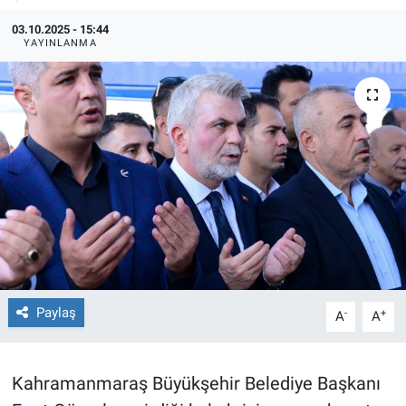
03.10.2025 - 15:44
TEKNOLOJİ
YAYINLANMA
Dünya
İlçeler
MAGAZİN
Bilim, Teknoloji
ASAYİŞ
ÇEVRE
Paylaş
-
+
A
A
HABERDE İNSAN
Kahramanmaraş Büyükşehir Belediye Başkanı
EĞİTİM