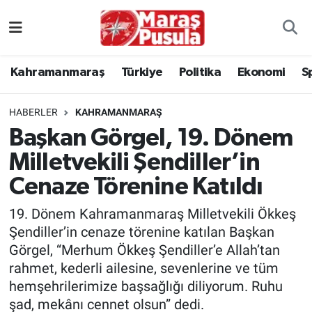
Kahramanmaraş
İstanbul Nöbetçi Eczaneler
Kahramanmaraş
Türkiye
Politika
Ekonomi
S
genel
İstanbul Hava Durumu
HABERLER
KAHRAMANMARAŞ
Türkiye
İstanbul Namaz Vakitleri
Başkan Görgel, 19. Dönem
Milletvekili Şendiller’in
Politika
İstanbul Trafik Yoğunluk Haritası
Cenaze Törenine Katıldı
Ekonomi
Süper Lig Puan Durumu ve Fikstür
19. Dönem Kahramanmaraş Milletvekili Ökkeş
Spor
Tüm Manşetler
Şendiller’in cenaze törenine katılan Başkan
Görgel, “Merhum Ökkeş Şendiller’e Allah’tan
Kültür Sanat
Son Dakika Haberleri
rahmet, kederli ailesine, sevenlerine ve tüm
hemşehrilerimize başsağlığı diliyorum. Ruhu
Sağlık
Haber Arşivi
şad, mekânı cennet olsun” dedi.