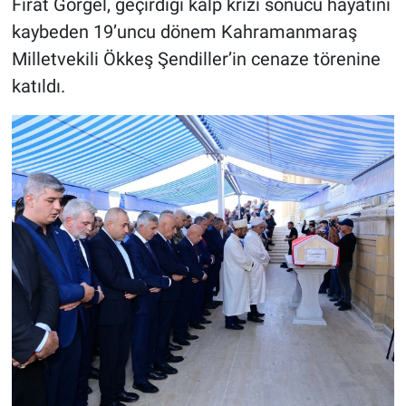
Fırat Görgel, geçirdiği kalp krizi sonucu hayatını
kaybeden 19’uncu dönem Kahramanmaraş
BİLİM VE TEKNOLOJİ
Milletvekili Ökkeş Şendiller’in cenaze törenine
katıldı.
Güvenlik
Bölge