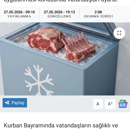
TEKNOLOJİ
27.05.2026 - 09:10
27.05.2026 - 19:13
2 DK
YAYINLANMA
GÜNCELLEME
OKUNMA SÜRESI
Dünya
İlçeler
MAGAZİN
Bilim, Teknoloji
ASAYİŞ
ÇEVRE
Paylaş
-
+
A
A
HABERDE İNSAN
Kurban Bayramında vatandaşların sağlıklı ve
EĞİTİM