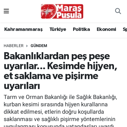
Kahramanmaraş
İstanbul Nöbetçi Eczaneler
Kahramanmaraş
Türkiye
Politika
Ekonomi
S
genel
İstanbul Hava Durumu
HABERLER
GÜNDEM
Türkiye
İstanbul Namaz Vakitleri
Bakanlıklardan peş peşe
uyarılar... Kesimde hijyen,
Politika
İstanbul Trafik Yoğunluk Haritası
et saklama ve pişirme
Ekonomi
Süper Lig Puan Durumu ve Fikstür
uyarıları
Spor
Tüm Manşetler
Tarm ve Orman Bakanlığı ile Sağlık Bakanlığı,
kurban kesimi sırasında hijyen kurallarına
Kültür Sanat
Son Dakika Haberleri
dikkat edilmesi, etlerin doğru koşullarda
saklanması ve sağlıklı pişirme yöntemlerinin
Sağlık
Haber Arşivi
uygulanması konusunda vatandaşları uyardı.