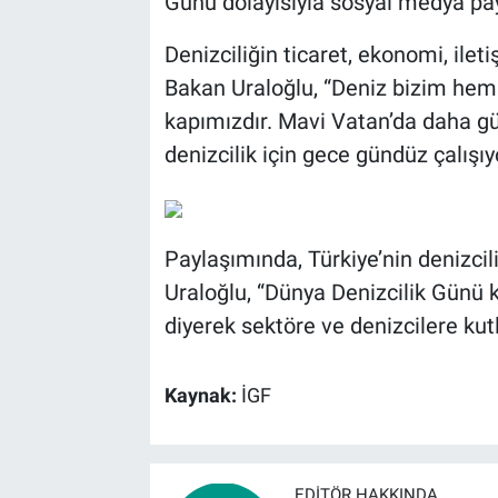
Günü dolayısıyla sosyal medya pay
Denizciliğin ticaret, ekonomi, ilet
BİLİM VE TEKNOLOJİ
Bakan Uraloğlu, “Deniz bizim hem
Güvenlik
kapımızdır. Mavi Vatan’da daha gü
denizcilik için gece gündüz çalışıy
Bölge
Paylaşımında, Türkiye’nin denizcil
Uraloğlu, “Dünya Denizcilik Günü ku
diyerek sektöre ve denizcilere ku
Kaynak:
İGF
EDITÖR HAKKINDA