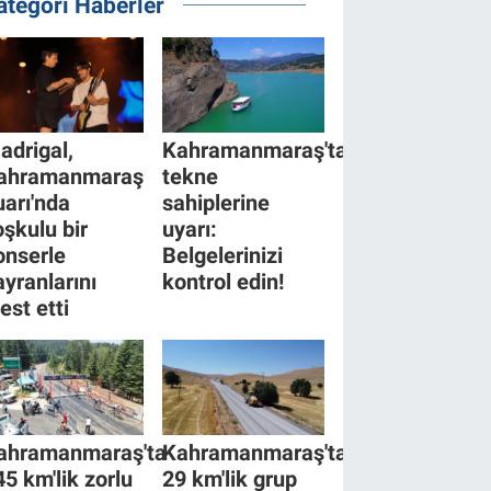
ategori Haberler
adrigal,
Kahramanmaraş'tan
ahramanmaraş
tekne
uarı'nda
sahiplerine
oşkulu bir
uyarı:
onserle
Belgelerinizi
ayranlarını
kontrol edin!
est etti
ahramanmaraş'ta
Kahramanmaraş'ta
45 km'lik zorlu
29 km'lik grup