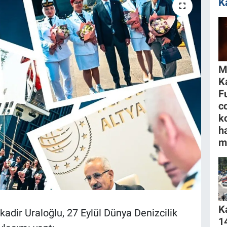
K
M
K
F
c
k
h
m
K
adir Uraloğlu, 27 Eylül Dünya Denizcilik
1