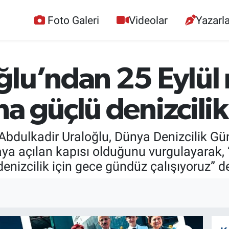
Foto Galeri
Videolar
Yazarla
lu’ndan 25 Eylül 
a güçlü denizcilik
Abdulkadir Uraloğlu, Dünya Denizcilik Gün
yaya açılan kapısı olduğunu vurgulayarak,
 denizcilik için gece gündüz çalışıyoruz” d