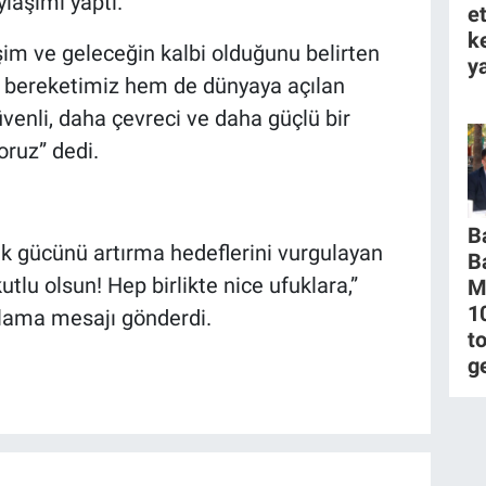
laşımı yaptı.
e
k
işim ve geleceğin kalbi olduğunu belirten
ya
 bereketimiz hem de dünyaya açılan
venli, daha çevreci ve daha güçlü bir
oruz” dedi.
B
ik gücünü artırma hedeflerini vurgulayan
B
tlu olsun! Hep birlikte nice ufuklara,”
M
1
tlama mesajı gönderdi.
to
g