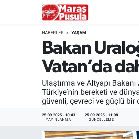
Kahramanmaraş
İstanbul Nöbetçi Eczaneler
HABERLER
YAŞAM
genel
İstanbul Hava Durumu
Bakan Uraloğ
Türkiye
İstanbul Namaz Vakitleri
Vatan’da dah
Politika
İstanbul Trafik Yoğunluk Haritası
Ulaştırma ve Altyapı Bakanı 
Ekonomi
Süper Lig Puan Durumu ve Fikstür
Türkiye’nin bereketi ve dün
güvenli, çevreci ve güçlü bir
Spor
Tüm Manşetler
25.09.2025 - 10:43
25.09.2025 - 11:08
Kültür Sanat
Son Dakika Haberleri
YAYINLANMA
GÜNCELLEME
Sağlık
Haber Arşivi