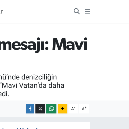
r
mesajı: Mavi
ü’nde denizciliğin
 “Mavi Vatan’da daha
edi.
-
+
A
A