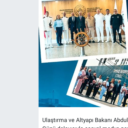
TEKNOLOJİ
Dünya
İlçeler
MAGAZİN
Bilim, Teknoloji
ASAYİŞ
ÇEVRE
HABERDE İNSAN
Ulaştırma ve Altyapı Bakanı Abdulk
EĞİTİM