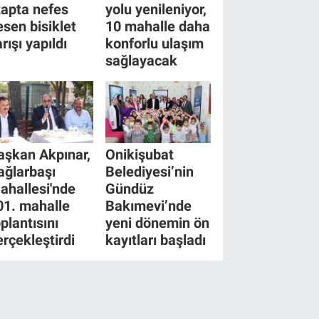
tapta nefes
yolu yenileniyor,
esen bisiklet
10 mahalle daha
rışı yapıldı
konforlu ulaşım
sağlayacak
aşkan Akpınar,
Onikişubat
ağlarbaşı
Belediyesi’nin
ahallesi'nde
Gündüz
01. mahalle
Bakımevi’nde
plantısını
yeni dönemin ön
erçekleştirdi
kayıtları başladı