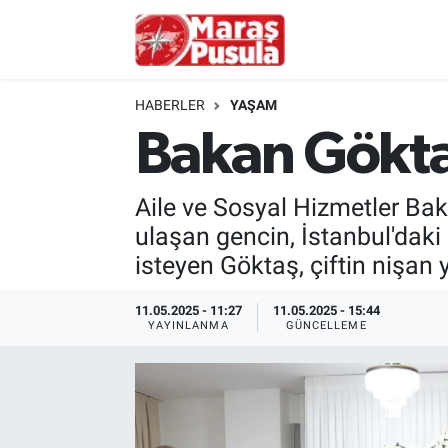
Kahramanmaraş
İstanbul Nöbetçi Eczaneler
HABERLER
YAŞAM
genel
İstanbul Hava Durumu
Bakan Göktaş
Türkiye
İstanbul Namaz Vakitleri
Aile ve Sosyal Hizmetler B
Politika
İstanbul Trafik Yoğunluk Haritası
ulaşan gencin, İstanbul'daki
isteyen Göktaş, çiftin nişan y
Ekonomi
Süper Lig Puan Durumu ve Fikstür
11.05.2025 - 11:27
11.05.2025 - 15:44
YAYINLANMA
GÜNCELLEME
Spor
Tüm Manşetler
Kültür Sanat
Son Dakika Haberleri
Sağlık
Haber Arşivi