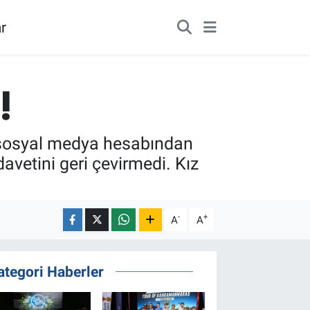
r
!
 sosyal medya hesabından
avetini geri çevirmedi. Kız
-
+
A
A
ategori Haberler