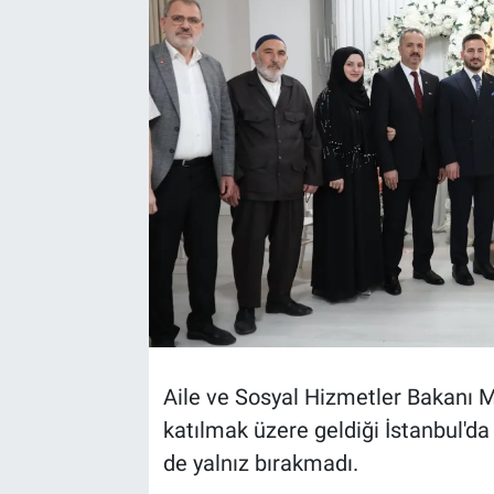
TEKNOLOJİ
Dünya
İlçeler
MAGAZİN
Bilim, Teknoloji
ASAYİŞ
ÇEVRE
Aile ve Sosyal Hizmetler Bakanı 
katılmak üzere geldiği İstanbul'da 
HABERDE İNSAN
de yalnız bırakmadı.
EĞİTİM