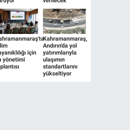
ürüyor
verilecek
ahramanmaraş'ta
Kahramanmaraş,
klim
Andırın'da yol
yanıklılığı için
yatırımlarıyla
u yönetimi
ulaşımın
oplantısı
standartlarını
yükseltiyor