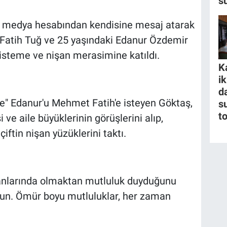
s
l medya hesabından kendisine mesaj atarak
Fatih Tuğ ve 25 yaşındaki Edanur Özdemir
z isteme ve nişan merasimine katıldı.
K
i
da
le" Edanur'u Mehmet Fatih'e isteyen Göktaş,
s
t
ve aile büyüklerinin görüşlerini alıp,
ftin nişan yüzüklerini taktı.
yanlarında olmaktan mutluluk duyduğunu
olsun. Ömür boyu mutluluklar, her zaman