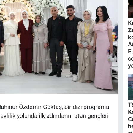
K
Z
k
A
F
c
y
T
Mahinur Özdemir Göktaş, bir dizi programa
K
evlilik yolunda ilk adımlarını atan gençleri
C
h