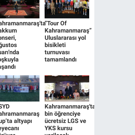
ahramanmaraş'ta
“Tour Of
akkum
Kahramanmaraş”
onseri,
Uluslararası yol
ğustos
bisikleti
uarı'nda
turnuvası
oşkuyla
tamamlandı
aşandı
SYD
Kahramanmaraş'ta
ahramanmaraş
bin öğrenciye
up’ta altyapı
ücretsiz LGS ve
eyecanı
YKS kursu