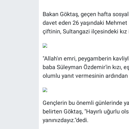
Bakan Göktaş, geçen hafta sosya
BİLİM VE TEKNOLOJİ
davet eden 26 yaşındaki Mehmet 
Güvenlik
çiftinin, Sultangazi ilçesindeki kı
Bölge
"Allah'ın emri, peygamberin kavliy
baba Süleyman Özdemir'in kızı, eşi 
olumlu yanıt vermesinin ardından çi
Gençlerin bu önemli günlerinde 
belirten Göktaş, "Hayırlı uğurlu 
yanınızdayız."dedi.