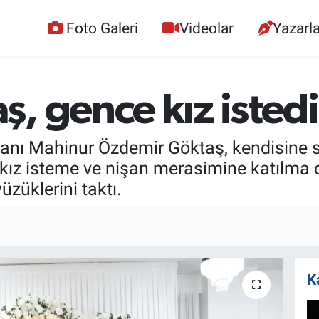
Foto Galeri
Videolar
Yazarla
, gence kız istedi
akanı Mahinur Özdemir Göktaş, kendisine
 kız isteme ve nişan merasimine katılma d
üzüklerini taktı.
K