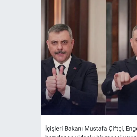
TEKNOLOJİ
Dünya
İlçeler
MAGAZİN
Bilim, Teknoloji
ASAYİŞ
ÇEVRE
HABERDE İNSAN
İçişleri Bakanı Mustafa Çiftçi, Eng
EĞİTİM