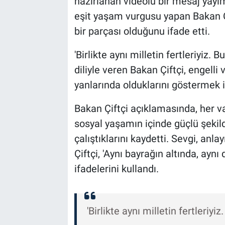
hazırlanan videolu bir mesaj yayı
eşit yaşam vurgusu yapan Bakan Çi
BİLİM VE TEKNOLOJİ
bir parçası olduğunu ifade etti.
Güvenlik
'Birlikte aynı milletin fertleriyiz. 
diliyle veren Bakan Çiftçi, engelli
Bölge
yanlarında olduklarını göstermek ist
Bakan Çiftçi açıklamasında, her v
sosyal yaşamın içinde güçlü şekilde
çalıştıklarını kaydetti. Sevgi, an
Çiftçi, 'Aynı bayrağın altında, aynı
ifadelerini kullandı.
'Birlikte aynı milletin fertleriyiz