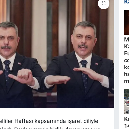
K
M
K
F
c
k
h
m
K
elliler Haftası kapsamında işaret diliyle
1