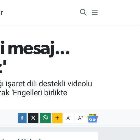
r
i mesaj...
z'
 işaret dili destekli videolu
k 'Engelleri birlikte
-
+
A
A