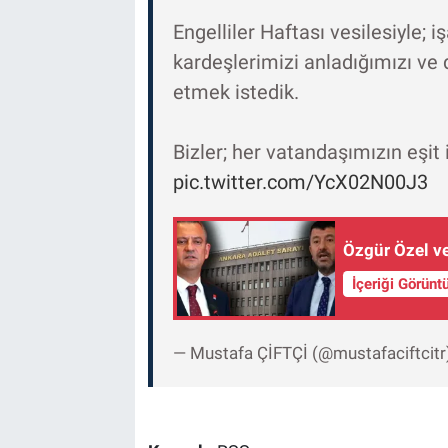
Engelliler Haftası vesilesiyle; i
kardeşlerimizi anladığımızı v
etmek istedik.
Bizler; her vatandaşımızın eşit
pic.twitter.com/YcX02N00J3
Özgür Özel ve
İçeriği Görünt
— Mustafa ÇİFTÇİ (@mustafaciftcitr