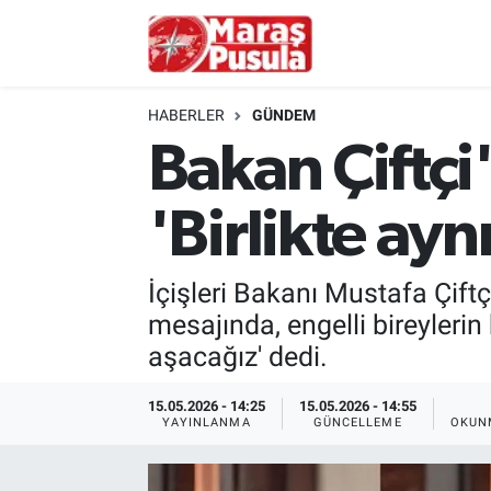
Kahramanmaraş
İstanbul Nöbetçi Eczaneler
HABERLER
GÜNDEM
genel
İstanbul Hava Durumu
Bakan Çiftçi'
Türkiye
İstanbul Namaz Vakitleri
'Birlikte aynı
Politika
İstanbul Trafik Yoğunluk Haritası
İçişleri Bakanı Mustafa Çiftçi
Ekonomi
Süper Lig Puan Durumu ve Fikstür
mesajında, engelli bireylerin
aşacağız' dedi.
Spor
Tüm Manşetler
15.05.2026 - 14:25
15.05.2026 - 14:55
Kültür Sanat
Son Dakika Haberleri
YAYINLANMA
GÜNCELLEME
OKUN
Sağlık
Haber Arşivi