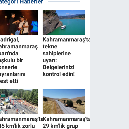
ategori Haberler
adrigal,
Kahramanmaraş'tan
ahramanmaraş
tekne
uarı'nda
sahiplerine
oşkulu bir
uyarı:
onserle
Belgelerinizi
ayranlarını
kontrol edin!
est etti
ahramanmaraş'ta
Kahramanmaraş'ta
45 km'lik zorlu
29 km'lik grup