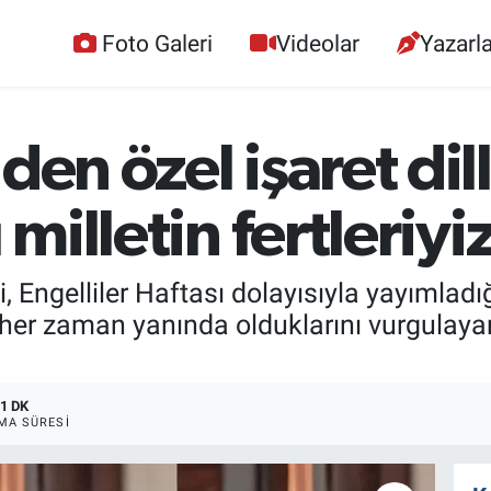
Foto Galeri
Videolar
Yazarla
den özel işaret dill
 milletin fertleriyi
, Engelliler Haftası dolayısıyla yayımladığı
 her zaman yanında olduklarını vurgulayara
1 DK
MA SÜRESI