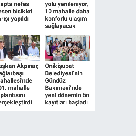
tapta nefes
yolu yenileniyor,
esen bisiklet
10 mahalle daha
rışı yapıldı
konforlu ulaşım
sağlayacak
aşkan Akpınar,
Onikişubat
ağlarbaşı
Belediyesi’nin
ahallesi'nde
Gündüz
01. mahalle
Bakımevi’nde
plantısını
yeni dönemin ön
erçekleştirdi
kayıtları başladı