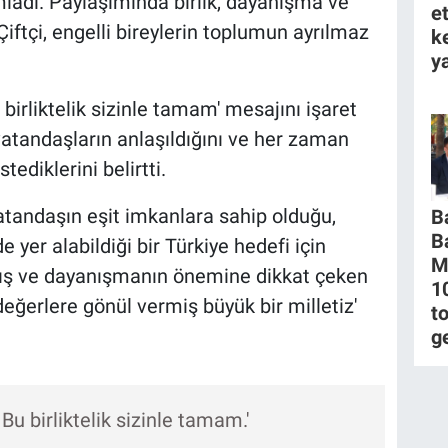
mladı. Paylaşımında birlik, dayanışma ve
e
ftçi, engelli bireylerin toplumun ayrılmaz
k
ya
Bu birliktelik sizinle tamam' mesajını işaret
 vatandaşların anlaşıldığını ve her zaman
ediklerini belirtti.
atandaşın eşit imkanlara sahip olduğu,
B
B
 yer alabildiği bir Türkiye hedefi için
M
layış ve dayanışmanın önemine dikkat çeken
1
 değerlere gönül vermiş büyük bir milletiz'
to
g
. Bu birliktelik sizinle tamam.'