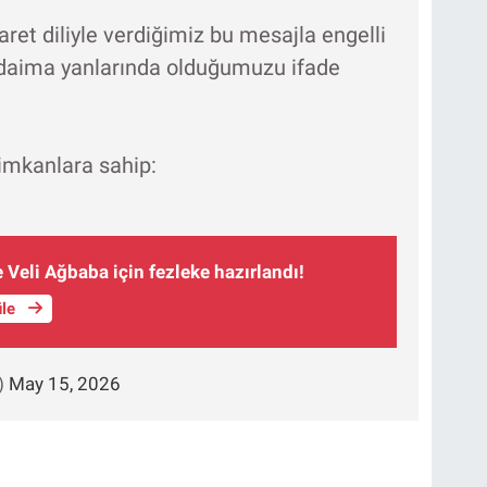
şaret diliyle verdiğimiz bu mesajla engelli
e daima yanlarında olduğumuzu ifade
 imkanlara sahip:
 Veli Ağbaba için fezleke hazırlandı!
üle
)
May 15, 2026