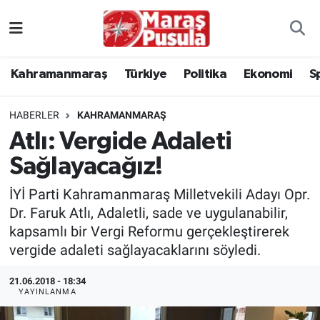
Kahramanmaraş
İstanbul Nöbetçi Eczaneler
Kahramanmaraş
Türkiye
Politika
Ekonomi
S
genel
İstanbul Hava Durumu
HABERLER
KAHRAMANMARAŞ
Türkiye
İstanbul Namaz Vakitleri
Atlı: Vergide Adaleti
Sağlayacağız!
Politika
İstanbul Trafik Yoğunluk Haritası
İYİ Parti Kahramanmaraş Milletvekili Adayı Opr.
Ekonomi
Süper Lig Puan Durumu ve Fikstür
Dr. Faruk Atlı, Adaletli, sade ve uygulanabilir,
kapsamlı bir Vergi Reformu gerçekleştirerek
Spor
Tüm Manşetler
vergide adaleti sağlayacaklarını söyledi.
Kültür Sanat
Son Dakika Haberleri
21.06.2018 - 18:34
YAYINLANMA
Sağlık
Haber Arşivi