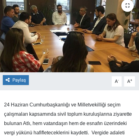
TEKNOLOJİ
Dünya
İlçeler
MAGAZİN
Bilim, Teknoloji
Paylaş
-
+
A
A
ASAYİŞ
24 Haziran Cumhurbaşkanlığı ve Milletvekilliği seçim
ÇEVRE
çalışmaları kapsamında sivil toplum kuruluşlarına ziyarette
HABERDE İNSAN
bulunan Atlı, hem vatandaşın hem de esnafın üzerindeki
vergi yükünü hafifleteceklerini kaydetti. Vergide adaleti
EĞİTİM