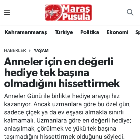
Kahramanmaraş
İstanbul Nöbetçi Eczaneler
Kahramanmaraş
Türkiye
Politika
Ekonomi
S
genel
İstanbul Hava Durumu
HABERLER
YAŞAM
Türkiye
İstanbul Namaz Vakitleri
Anneler için en değerli
hediye tek başına
Politika
İstanbul Trafik Yoğunluk Haritası
olmadığını hissettirmek
Ekonomi
Süper Lig Puan Durumu ve Fikstür
Anneler Günü ile birlikte hediye arayışı hız
Spor
Tüm Manşetler
kazanıyor. Ancak uzmanlara göre bu özel gün,
sadece çiçek ya da ev eşyası almakla sınırlı
Kültür Sanat
Son Dakika Haberleri
kalmamalı. Uzmanlara göre en değerli hediye;
anlaşılmak, görülmek ve yükü tek başına
Sağlık
Haber Arşivi
taşımadığını hissettirmek olduğunu söyledi.