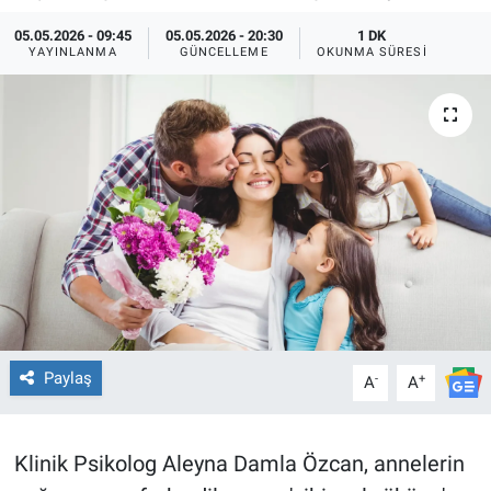
05.05.2026 - 09:45
05.05.2026 - 20:30
1 DK
TEKNOLOJİ
YAYINLANMA
GÜNCELLEME
OKUNMA SÜRESI
Dünya
İlçeler
MAGAZİN
Bilim, Teknoloji
ASAYİŞ
ÇEVRE
Paylaş
-
+
A
A
HABERDE İNSAN
Klinik Psikolog Aleyna Damla Özcan, annelerin
EĞİTİM