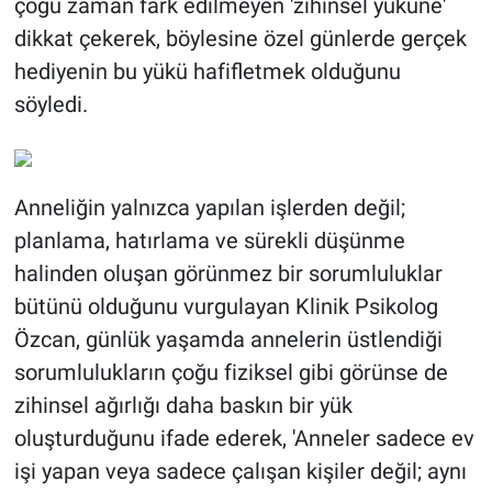
çoğu zaman fark edilmeyen 'zihinsel yüküne'
dikkat çekerek, böylesine özel günlerde gerçek
BİLİM VE TEKNOLOJİ
hediyenin bu yükü hafifletmek olduğunu
söyledi.
Güvenlik
Bölge
Anneliğin yalnızca yapılan işlerden değil;
planlama, hatırlama ve sürekli düşünme
halinden oluşan görünmez bir sorumluluklar
bütünü olduğunu vurgulayan Klinik Psikolog
Özcan, günlük yaşamda annelerin üstlendiği
sorumlulukların çoğu fiziksel gibi görünse de
zihinsel ağırlığı daha baskın bir yük
oluşturduğunu ifade ederek, 'Anneler sadece ev
işi yapan veya sadece çalışan kişiler değil; aynı