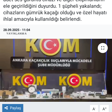
ele geçirildiğini duyurdu. 1 şüpheli yakalandı;
TEKNOLOJİ
cihazların gümrük kaçağı olduğu ve özel hayatı
ihlal amacıyla kullanıldığı belirlendi.
Dünya
28.09.2025 - 11:04
İlçeler
YAYINLANMA
MAGAZİN
Bilim, Teknoloji
ASAYİŞ
ÇEVRE
HABERDE İNSAN
Paylaş
-
+
A
A
EĞİTİM