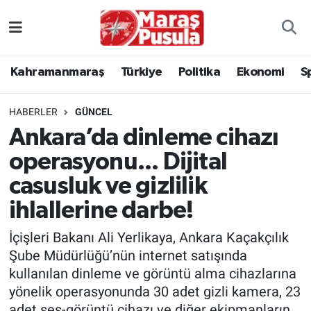
Kahramanmaraş
İstanbul Nöbetçi Eczaneler
Kahramanmaraş
Türkiye
Politika
Ekonomi
S
genel
İstanbul Hava Durumu
HABERLER
GÜNCEL
Türkiye
İstanbul Namaz Vakitleri
Ankara’da dinleme cihazı
operasyonu... Dijital
Politika
İstanbul Trafik Yoğunluk Haritası
casusluk ve gizlilik
Ekonomi
Süper Lig Puan Durumu ve Fikstür
ihlallerine darbe!
Spor
Tüm Manşetler
İçişleri Bakanı Ali Yerlikaya, Ankara Kaçakçılık
Şube Müdürlüğü’nün internet satışında
Kültür Sanat
Son Dakika Haberleri
kullanılan dinleme ve görüntü alma cihazlarına
yönelik operasyonunda 30 adet gizli kamera, 23
Sağlık
Haber Arşivi
adet ses-görüntü cihazı ve diğer ekipmanların