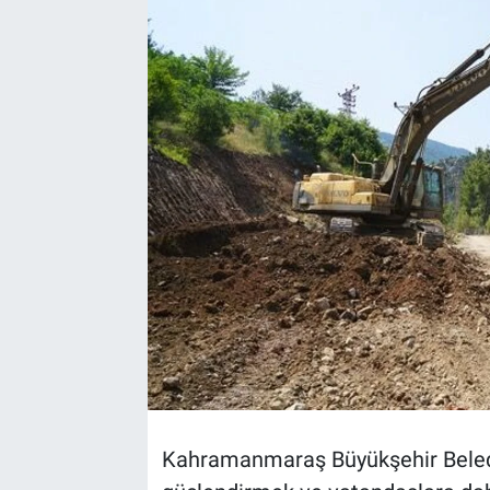
TEKNOLOJİ
Dünya
İlçeler
MAGAZİN
Bilim, Teknoloji
ASAYİŞ
ÇEVRE
HABERDE İNSAN
Kahramanmaraş Büyükşehir Belediy
EĞİTİM