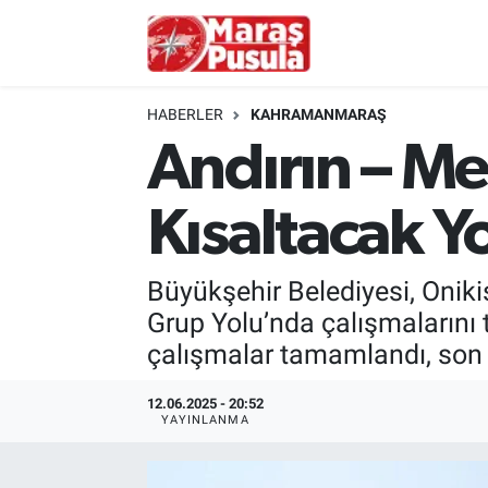
Kahramanmaraş
İstanbul Nöbetçi Eczaneler
HABERLER
KAHRAMANMARAŞ
genel
İstanbul Hava Durumu
Andırın – Me
Türkiye
İstanbul Namaz Vakitleri
Kısaltacak Y
Politika
İstanbul Trafik Yoğunluk Haritası
Büyükşehir Belediyesi, Oniki
Ekonomi
Süper Lig Puan Durumu ve Fikstür
Grup Yolu’nda çalışmalarını 
çalışmalar tamamlandı, son 4
Spor
Tüm Manşetler
12.06.2025 - 20:52
Kültür Sanat
Son Dakika Haberleri
YAYINLANMA
Sağlık
Haber Arşivi