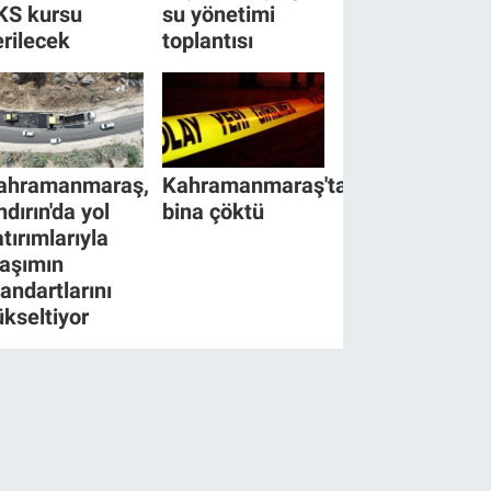
KS kursu
su yönetimi
erilecek
toplantısı
ahramanmaraş,
Kahramanmaraş'ta
ndırın'da yol
bina çöktü
tırımlarıyla
laşımın
tandartlarını
ükseltiyor