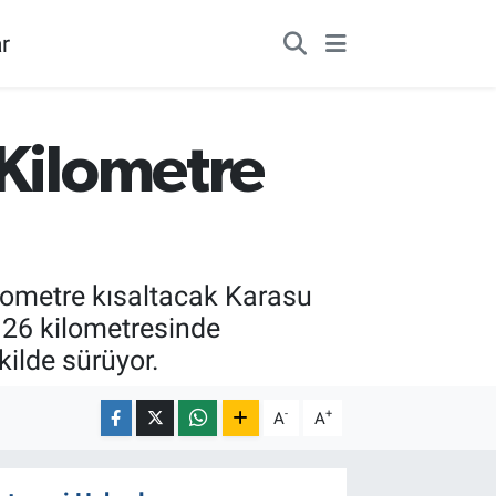
r
 Kilometre
ilometre kısaltacak Karasu
 26 kilometresinde
ilde sürüyor.
-
+
A
A