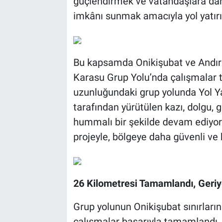
güçlendirmek ve vatandaşlara daha
imkânı sunmak amacıyla yol yatırı
BİLİM VE TEKNOLOJİ
Güvenlik
Bu kapsamda Onikişubat ve Andırı
Bölge
Karasu Grup Yolu’nda çalışmalar t
uzunluğundaki grup yolunda Yol Y
tarafından yürütülen kazı, dolgu, 
hummalı bir şekilde devam ediyor. M
projeyle, bölgeye daha güvenli ve k
26 Kilometresi Tamamlandı, Geriy
Grup yolunun Onikişubat sınırları
çalışmalar başarıyla tamamlandı. 