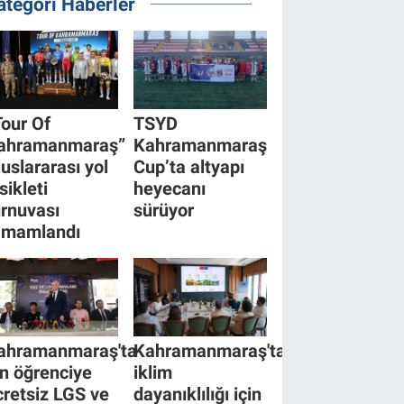
ategori Haberler
Tour Of
TSYD
ahramanmaraş”
Kahramanmaraş
luslararası yol
Cup’ta altyapı
sikleti
heyecanı
urnuvası
sürüyor
amamlandı
ahramanmaraş'ta
Kahramanmaraş'ta
in öğrenciye
iklim
cretsiz LGS ve
dayanıklılığı için