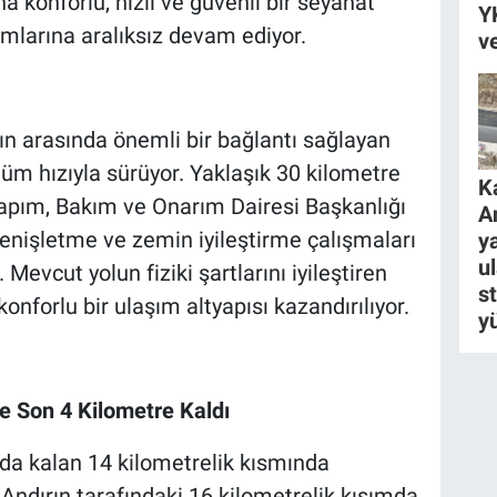
 konforlu, hızlı ve güvenli bir seyahat
Y
mlarına aralıksız devam ediyor.
v
n arasında önemli bir bağlantı sağlayan
üm hızıyla sürüyor. Yaklaşık 30 kilometre
K
apım, Bakım ve Onarım Dairesi Başkanlığı
A
genişletme ve zemin iyileştirme çalışmaları
ya
u
evcut yolun fiziki şartlarını iyileştiren
s
onforlu bir ulaşım altyapısı kazandırılıyor.
y
e Son 4 Kilometre Kaldı
nda kalan 14 kilometrelik kısmında
Andırın tarafındaki 16 kilometrelik kısımda