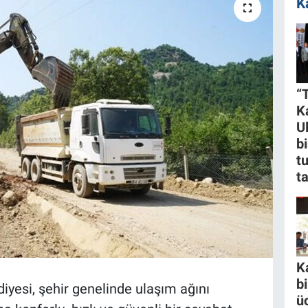
K
“
K
U
bi
t
t
K
b
esi, şehir genelinde ulaşım ağını
ü