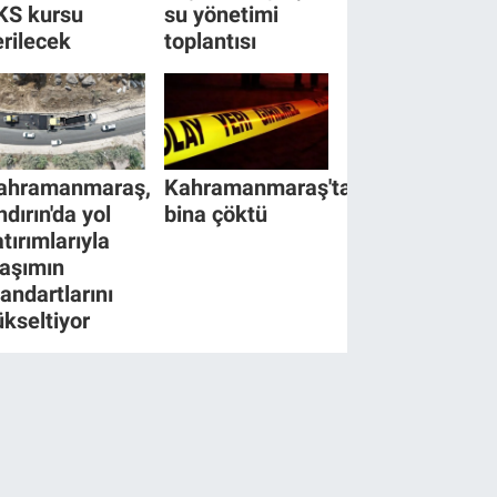
KS kursu
su yönetimi
erilecek
toplantısı
ahramanmaraş,
Kahramanmaraş'ta
ndırın'da yol
bina çöktü
tırımlarıyla
laşımın
tandartlarını
ükseltiyor