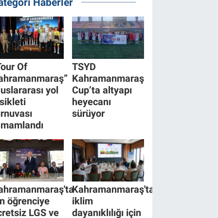
ategori Haberler
Tour Of
TSYD
ahramanmaraş”
Kahramanmaraş
luslararası yol
Cup’ta altyapı
sikleti
heyecanı
urnuvası
sürüyor
amamlandı
ahramanmaraş'ta
Kahramanmaraş'ta
in öğrenciye
iklim
cretsiz LGS ve
dayanıklılığı için