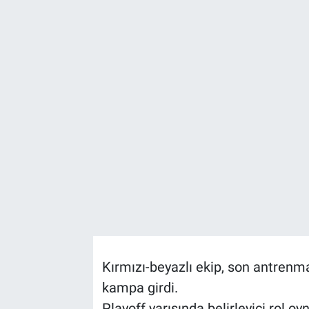
TEKNOLOJİ
Dünya
İlçeler
MAGAZİN
Bilim, Teknoloji
ASAYİŞ
ÇEVRE
Kırmızı-beyazlı ekip, son antrenm
HABERDE İNSAN
kampa girdi.
EĞİTİM
Playoff yarışında belirleyici rol