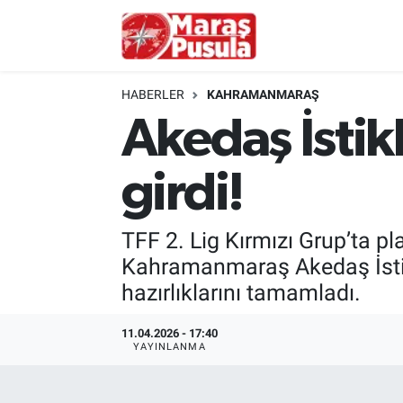
Kahramanmaraş
İstanbul Nöbetçi Eczaneler
HABERLER
KAHRAMANMARAŞ
genel
İstanbul Hava Durumu
Akedaş İsti
Türkiye
İstanbul Namaz Vakitleri
girdi!
Politika
İstanbul Trafik Yoğunluk Haritası
TFF 2. Lig Kırmızı Grup’ta pl
Ekonomi
Süper Lig Puan Durumu ve Fikstür
Kahramanmaraş Akedaş İstik
hazırlıklarını tamamladı.
Spor
Tüm Manşetler
11.04.2026 - 17:40
Kültür Sanat
Son Dakika Haberleri
YAYINLANMA
Sağlık
Haber Arşivi