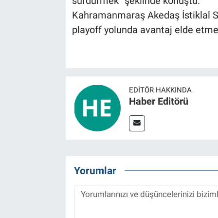
sürdürmek” şeklinde konuştu.
Kahramanmaraş Akedaş İstiklal S
playoff yolunda avantaj elde etmey
EDITÖR HAKKINDA
Haber Editörü
Yorumlar