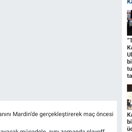
K
“
K
U
bi
t
t
anını Mardin’de gerçekleştirerek maç öncesi
K
b
ü
 oynayacak mücadele, aynı zamanda playoff