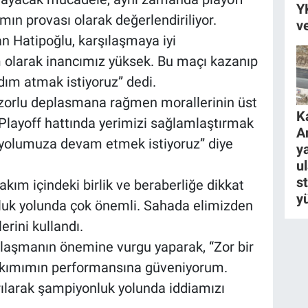
Y
ın provası olarak değerlendiriliyor.
v
n Hatipoğlu, karşılaşmaya iyi
ım olarak inancımız yüksek. Bu maçı kazanıp
ım atmak istiyoruz” dedi.
 zorlu deplasmana rağmen morallerinin üst
K
Playoff hattında yerimizi sağlamlaştırmak
A
 yolumuza devam etmek istiyoruz” diye
ya
u
s
akım içindeki birlik ve beraberliğe dikkat
y
luk yolunda çok önemli. Sahada elimizden
erini kullandı.
şılaşmanın önemine vurgu yaparak, “Zor bir
takımımın performansına güveniyorum.
ılarak şampiyonluk yolunda iddiamızı