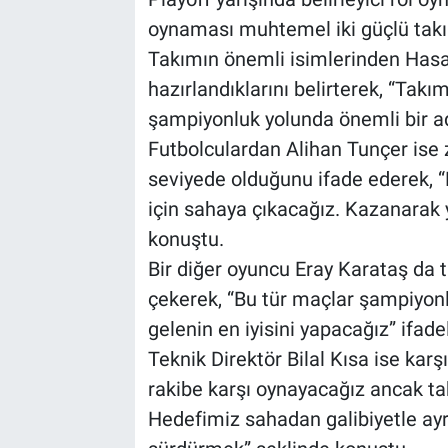
oynaması muhtemel iki güçlü takım
BİLİM VE TEKNOLOJİ
Takımın önemli isimlerinden Hasa
hazırlandıklarını belirterek, “Tak
Güvenlik
şampiyonluk yolunda önemli bir ad
Futbolculardan Alihan Tunçer ise
Bölge
seviyede olduğunu ifade ederek, “
için sahaya çıkacağız. Kazanarak
konuştu.
Bir diğer oyuncu Eray Karataş da t
çekerek, “Bu tür maçlar şampiyon
gelenin en iyisini yapacağız” ifadel
Teknik Direktör Bilal Kısa ise kar
rakibe karşı oynayacağız ancak 
Hedefimiz sahadan galibiyetle ayr