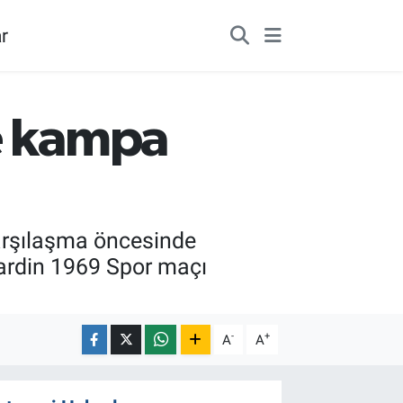
r
de kampa
 karşılaşma öncesinde
ardin 1969 Spor maçı
-
+
A
A