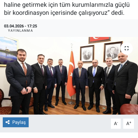
haline getirmek için tüm kurumlarımızla güçlü
TEKNOLOJİ
bir koordinasyon içerisinde çalışıyoruz” dedi.
Dünya
03.04.2026 - 17:25
YAYINLANMA
İlçeler
MAGAZİN
Bilim, Teknoloji
ASAYİŞ
ÇEVRE
HABERDE İNSAN
Paylaş
-
+
A
A
EĞİTİM