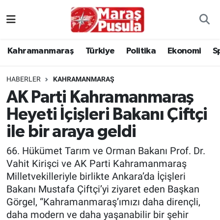
Kahramanmaraş
İstanbul Nöbetçi Eczaneler
Kahramanmaraş
Türkiye
Politika
Ekonomi
S
genel
İstanbul Hava Durumu
HABERLER
KAHRAMANMARAŞ
Türkiye
İstanbul Namaz Vakitleri
AK Parti Kahramanmaraş
Heyeti İçişleri Bakanı Çiftçi
Politika
İstanbul Trafik Yoğunluk Haritası
ile bir araya geldi
Ekonomi
Süper Lig Puan Durumu ve Fikstür
66. Hükümet Tarım ve Orman Bakanı Prof. Dr.
Spor
Tüm Manşetler
Vahit Kirişci ve AK Parti Kahramanmaraş
Milletvekilleriyle birlikte Ankara’da İçişleri
Kültür Sanat
Son Dakika Haberleri
Bakanı Mustafa Çiftçi’yi ziyaret eden Başkan
Görgel, “Kahramanmaraş’ımızı daha dirençli,
Sağlık
Haber Arşivi
daha modern ve daha yaşanabilir bir şehir