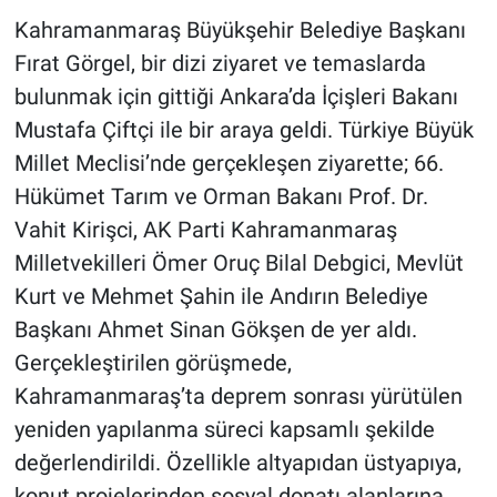
Kahramanmaraş Büyükşehir Belediye Başkanı
BİLİM VE TEKNOLOJİ
Fırat Görgel, bir dizi ziyaret ve temaslarda
bulunmak için gittiği Ankara’da İçişleri Bakanı
Güvenlik
Mustafa Çiftçi ile bir araya geldi. Türkiye Büyük
Millet Meclisi’nde gerçekleşen ziyarette; 66.
Bölge
Hükümet Tarım ve Orman Bakanı Prof. Dr.
Vahit Kirişci, AK Parti Kahramanmaraş
Milletvekilleri Ömer Oruç Bilal Debgici, Mevlüt
Kurt ve Mehmet Şahin ile Andırın Belediye
Başkanı Ahmet Sinan Gökşen de yer aldı.
Gerçekleştirilen görüşmede,
Kahramanmaraş’ta deprem sonrası yürütülen
yeniden yapılanma süreci kapsamlı şekilde
değerlendirildi. Özellikle altyapıdan üstyapıya,
konut projelerinden sosyal donatı alanlarına