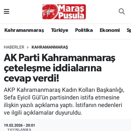
Kahramanmaraş
İstanbul Nöbetçi Eczaneler
Kahramanmaraş
Türkiye
Politika
Ekonomi
S
genel
İstanbul Hava Durumu
HABERLER
KAHRAMANMARAŞ
Türkiye
İstanbul Namaz Vakitleri
AK Parti Kahramanmaraş
çeteleşme iddialarına
Politika
İstanbul Trafik Yoğunluk Haritası
cevap verdi!
Ekonomi
Süper Lig Puan Durumu ve Fikstür
AKP Kahramanmaraş Kadın Kolları Başkanlığı,
Spor
Tüm Manşetler
Sefa Eyicil Gül’ün partisinden istifa etmesine
ilişkin yazılı açıklama yaptı. İstifanın nedenleri
Kültür Sanat
Son Dakika Haberleri
ve ilgili açıklamalar duyuruldu.
19.02.2026 - 20:01
Sağlık
Haber Arşivi
YAYINLANMA