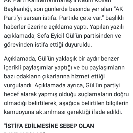
AK Parti Kahramanmaraş İl Kadın Kolları
Başkanlığı, son günlerde basında yer alan “AK
BİLİM VE TEKNOLOJİ
Parti’yi sarsan istifa. Partide çete var.” başlıklı
haberler üzerine açıklama yaptı. Yapılan yazılı
Güvenlik
açıklamada, Sefa Eyicil Gül’ün partisinden ve
görevinden istifa ettiği duyuruldu.
Bölge
Açıklamada, Gül’ün yaklaşık bir aydır benzer
içerikli paylaşımlar yaptığı ve bu paylaşımların
bazı odakların çıkarlarına hizmet ettiği
vurgulandı. Açıklamada ayrıca, Gül’ün partiyi
hedef alarak yapmış olduğu suçlamaların doğru
olmadığı belirtilerek, aşağıda belirtilen bilgilerin
kamuoyuna aktarılması gerektiği ifade edildi.
"İSTİFA EDİLMESİNE SEBEP OLAN