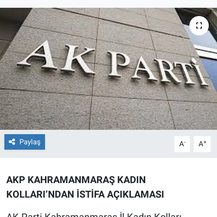
TEKNOLOJİ
Dünya
İlçeler
MAGAZİN
Bilim, Teknoloji
ASAYİŞ
Paylaş
-
+
A
A
ÇEVRE
AKP KAHRAMANMARAŞ KADIN
HABERDE İNSAN
KOLLARI’NDAN İSTİFA AÇIKLAMASI
EĞİTİM