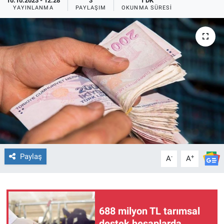
10.10.2023 - 12:28
3
1 DK
YAYINLANMA
PAYLAŞIM
OKUNMA SÜRESI
TEKNOLOJİ
Dünya
İlçeler
MAGAZİN
Bilim, Teknoloji
ASAYİŞ
Paylaş
-
+
A
A
ÇEVRE
HABERDE İNSAN
688 milyon TL tarımsal
EĞİTİM
destek hesaplarda