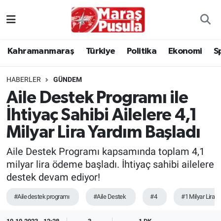
Kahramanmaraş
İstanbul Nöbetçi Eczaneler
Kahramanmaraş
Türkiye
Politika
Ekonomi
S
genel
İstanbul Hava Durumu
HABERLER
GÜNDEM
Türkiye
İstanbul Namaz Vakitleri
Aile Destek Programı ile
İhtiyaç Sahibi Ailelere 4,1
Politika
İstanbul Trafik Yoğunluk Haritası
Milyar Lira Yardım Başladı
Ekonomi
Süper Lig Puan Durumu ve Fikstür
Aile Destek Programı kapsamında toplam 4,1
Spor
Tüm Manşetler
milyar lira ödeme başladı. İhtiyaç sahibi ailelere
destek devam ediyor!
Kültür Sanat
Son Dakika Haberleri
#Aile destek programı
#Aile Destek
#4
#1 Milyar Lira
Sağlık
Haber Arşivi