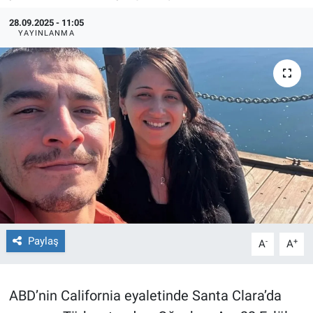
28.09.2025 - 11:05
TEKNOLOJİ
YAYINLANMA
Dünya
İlçeler
MAGAZİN
Bilim, Teknoloji
ASAYİŞ
ÇEVRE
Paylaş
-
+
A
A
HABERDE İNSAN
ABD’nin California eyaletinde Santa Clara’da
EĞİTİM