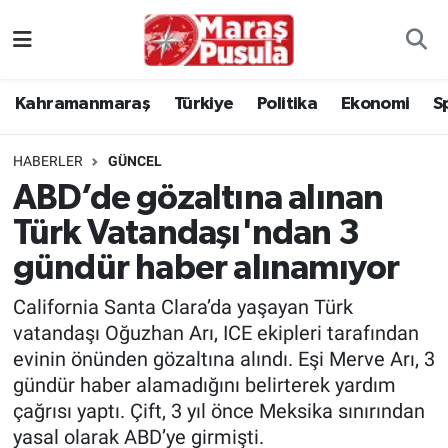
Kahramanmaraş
İstanbul Nöbetçi Eczaneler
Kahramanmaraş
Türkiye
Politika
Ekonomi
S
genel
İstanbul Hava Durumu
HABERLER
GÜNCEL
Türkiye
İstanbul Namaz Vakitleri
ABD’de gözaltına alınan
Türk Vatandaşı'ndan 3
Politika
İstanbul Trafik Yoğunluk Haritası
gündür haber alınamıyor
Ekonomi
Süper Lig Puan Durumu ve Fikstür
California Santa Clara’da yaşayan Türk
Spor
Tüm Manşetler
vatandaşı Oğuzhan Arı, ICE ekipleri tarafından
evinin önünden gözaltına alındı. Eşi Merve Arı, 3
Kültür Sanat
Son Dakika Haberleri
gündür haber alamadığını belirterek yardım
çağrısı yaptı. Çift, 3 yıl önce Meksika sınırından
Sağlık
Haber Arşivi
yasal olarak ABD’ye girmişti.