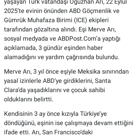
yaşayan Türk vatandaşı Oğuzhan Arı, 22 Eylül
2025’te evinin önünden ABD Göçmenlik ve
BİLİM VE TEKNOLOJİ
Gümrük Muhafaza Birimi (ICE) ekipleri
tarafından gözaltına alındı. Eşi Merve Arı,
Güvenlik
sosyal medyada ve ABDPost.Com’a yaptığı
Bölge
açıklamada, 3 gündür eşinden haber
alamadığını ve yardım çağrısında bulundu.
Merve Arı, 3 yıl önce eşiyle Meksika sınırından
yasal izinlerle ABD’ye girdiklerini, Santa
Clara’da yaşadıklarını ve çocuk sahibi
olduklarını belirtti.
Kendisinin 3 ay önce kızıyla Türkiye’ye
döndüğünü, eşinin ise çalışmaya devam ettiğini
ifade etti. Arı, San Francisco’daki