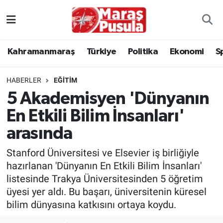
Kahramanmaraş
İstanbul Nöbetçi Eczaneler
Kahramanmaraş
Türkiye
Politika
Ekonomi
S
genel
İstanbul Hava Durumu
HABERLER
EĞİTİM
Türkiye
İstanbul Namaz Vakitleri
5 Akademisyen 'Dünyanın
En Etkili Bilim İnsanları'
Politika
İstanbul Trafik Yoğunluk Haritası
arasında
Ekonomi
Süper Lig Puan Durumu ve Fikstür
Stanford Üniversitesi ve Elsevier iş birliğiyle
Spor
Tüm Manşetler
hazırlanan 'Dünyanın En Etkili Bilim İnsanları'
listesinde Trakya Üniversitesinden 5 öğretim
Kültür Sanat
Son Dakika Haberleri
üyesi yer aldı. Bu başarı, üniversitenin küresel
bilim dünyasına katkısını ortaya koydu.
Sağlık
Haber Arşivi