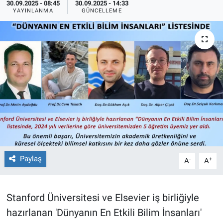
30.09.2025 - 08:45
30.09.2025 - 14:33
YAYINLANMA
GÜNCELLEME
TEKNOLOJİ
Dünya
İlçeler
MAGAZİN
Bilim, Teknoloji
ASAYİŞ
Paylaş
-
+
A
A
ÇEVRE
HABERDE İNSAN
Stanford Üniversitesi ve Elsevier iş birliğiyle
hazırlanan 'Dünyanın En Etkili Bilim İnsanları'
EĞİTİM