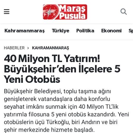
Kahramanmaraş
İstanbul Nöbetçi Eczaneler
Kahramanmaraş
Türkiye
Politika
Ekonomi
S
genel
İstanbul Hava Durumu
HABERLER
KAHRAMANMARAŞ
Türkiye
İstanbul Namaz Vakitleri
40 Milyon TL Yatırım!
Büyükşehir’den İlçelere 5
Politika
İstanbul Trafik Yoğunluk Haritası
Yeni Otobüs
Ekonomi
Süper Lig Puan Durumu ve Fikstür
Büyükşehir Belediyesi, toplu taşıma ağını
Spor
Tüm Manşetler
genişleterek vatandaşlara daha konforlu
seyahat imkânı sunmak için 40 Milyon TL’lik
Kültür Sanat
Son Dakika Haberleri
yatırımla filosuna 5 yeni otobüs kazandırdı. Yeni
otobüslerin üçü Türkoğlu, biri Andırın ve biri
Sağlık
Haber Arşivi
şehir merkezinde hizmete başladı.