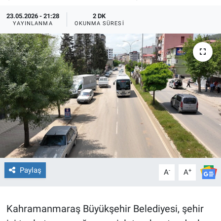
23.05.2026 - 21:28
2 DK
TEKNOLOJİ
YAYINLANMA
OKUNMA SÜRESI
Dünya
İlçeler
MAGAZİN
Bilim, Teknoloji
ASAYİŞ
ÇEVRE
Paylaş
-
+
A
A
HABERDE İNSAN
Kahramanmaraş Büyükşehir Belediyesi, şehir
EĞİTİM