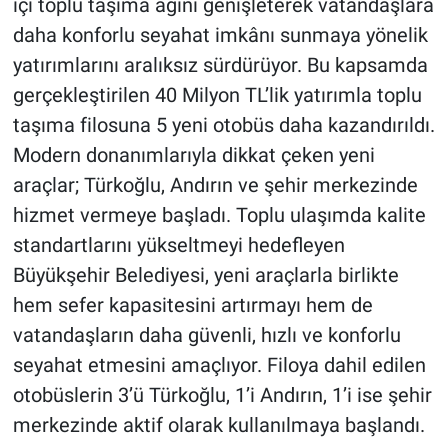
içi toplu taşıma ağını genişleterek vatandaşlara
daha konforlu seyahat imkânı sunmaya yönelik
BİLİM VE TEKNOLOJİ
yatırımlarını aralıksız sürdürüyor. Bu kapsamda
gerçekleştirilen 40 Milyon TL’lik yatırımla toplu
Güvenlik
taşıma filosuna 5 yeni otobüs daha kazandırıldı.
Bölge
Modern donanımlarıyla dikkat çeken yeni
araçlar; Türkoğlu, Andırın ve şehir merkezinde
hizmet vermeye başladı. Toplu ulaşımda kalite
standartlarını yükseltmeyi hedefleyen
Büyükşehir Belediyesi, yeni araçlarla birlikte
hem sefer kapasitesini artırmayı hem de
vatandaşların daha güvenli, hızlı ve konforlu
seyahat etmesini amaçlıyor. Filoya dahil edilen
otobüslerin 3’ü Türkoğlu, 1’i Andırın, 1’i ise şehir
merkezinde aktif olarak kullanılmaya başlandı.