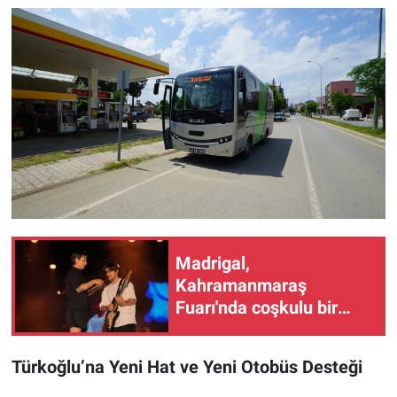
Madrigal,
Kahramanmaraş
Fuarı'nda coşkulu bir
konserle hayranlarını
mest etti
Türkoğlu’na Yeni Hat ve Yeni Otobüs Desteği