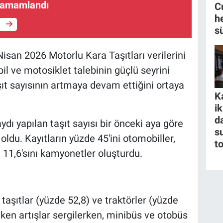
tamamlandı
C
h
e
s
Nisan 2026 Motorlu Kara Taşıtları verilerini
bil ve motosiklet talebinin güçlü seyrini
şıt sayısının artmaya devam ettiğini ortaya
K
i
da
dı yapılan taşıt sayısı bir önceki aya göre
s
oldu. Kayıtların yüzde 45'ini otomobiller,
t
e 11,6'sını kamyonetler oluşturdu.
taşıtlar (yüzde 52,8) ve traktörler (yüzde
eken artışlar sergilerken, minibüs ve otobüs