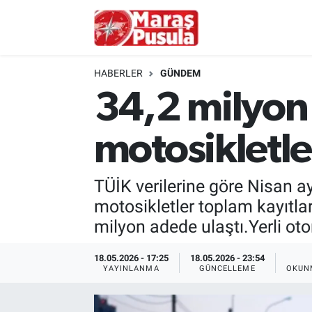
Kahramanmaraş
İstanbul Nöbetçi Eczaneler
HABERLER
GÜNDEM
genel
İstanbul Hava Durumu
34,2 milyon 
Türkiye
İstanbul Namaz Vakitleri
motosikletle
Politika
İstanbul Trafik Yoğunluk Haritası
TÜİK verilerine göre Nisan ay
Ekonomi
Süper Lig Puan Durumu ve Fikstür
motosikletler toplam kayıtları
milyon adede ulaştı.Yerli ot
Spor
Tüm Manşetler
18.05.2026 - 17:25
18.05.2026 - 23:54
Kültür Sanat
Son Dakika Haberleri
YAYINLANMA
GÜNCELLEME
OKUN
Sağlık
Haber Arşivi