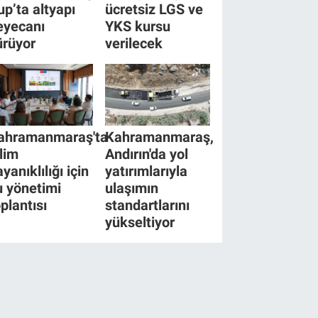
up’ta altyapı
ücretsiz LGS ve
eyecanı
YKS kursu
ürüyor
verilecek
ahramanmaraş'ta
Kahramanmaraş,
klim
Andırın'da yol
yanıklılığı için
yatırımlarıyla
u yönetimi
ulaşımın
oplantısı
standartlarını
yükseltiyor