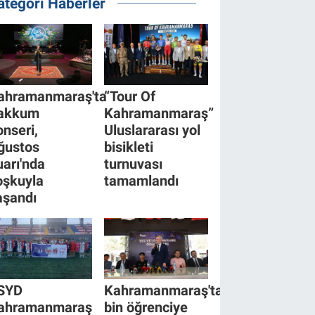
ategori Haberler
ahramanmaraş'ta
“Tour Of
akkum
Kahramanmaraş”
onseri,
Uluslararası yol
ğustos
bisikleti
uarı'nda
turnuvası
oşkuyla
tamamlandı
aşandı
SYD
Kahramanmaraş'ta
ahramanmaraş
bin öğrenciye