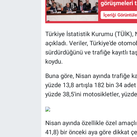
görüşmeleri 
BİLİM VE TEKNOLOJİ
İçeriği Görüntül
Güvenlik
Türkiye İstatistik Kurumu (TÜİK), 
açıkladı. Veriler, Türkiye'de otomo
Bölge
sürdürdüğünü ve trafiğe kayıtlı ta
koydu.
Buna göre, Nisan ayında trafiğe kay
yüzde 13,8 artışla 182 bin 34 adet 
yüzde 38,5'ini motosikletler, yüzd
Nisan ayında özellikle özel amaçlı 
41,8) bir önceki aya göre dikkat ç