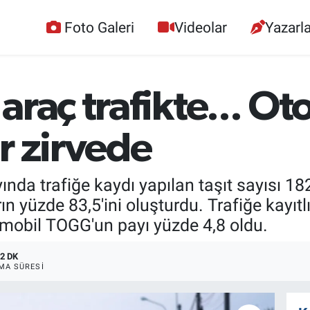
Foto Galeri
Videolar
Yazarla
araç trafikte... O
r zirvede
ında trafiğe kaydı yapılan taşıt sayısı 18
n yüzde 83,5'ini oluşturdu. Trafiğe kayıtlı
omobil TOGG'un payı yüzde 4,8 oldu.
2 DK
MA SÜRESI