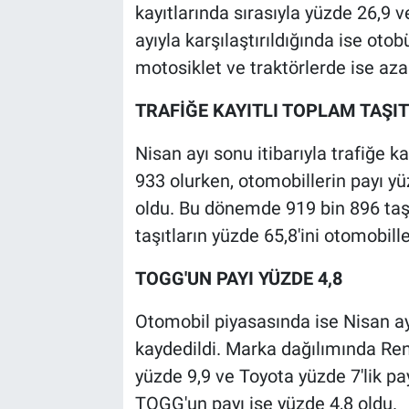
kayıtlarında sırasıyla yüzde 26,9 
ayıyla karşılaştırıldığında ise oto
motosiklet ve traktörlerde ise azal
TRAFİĞE KAYITLI TOPLAM TAŞIT
Nisan ayı sonu itibarıyla trafiğe k
933 olurken, otomobillerin payı yü
oldu. Bu dönemde 919 bin 896 taşıt
taşıtların yüzde 65,8'ini otomobill
TOGG'UN PAYI YÜZDE 4,8
Otomobil piyasasında ise Nisan ay
kaydedildi. Marka dağılımında Ren
yüzde 9,9 ve Toyota yüzde 7'lik pay
TOGG'un payı ise yüzde 4,8 oldu.