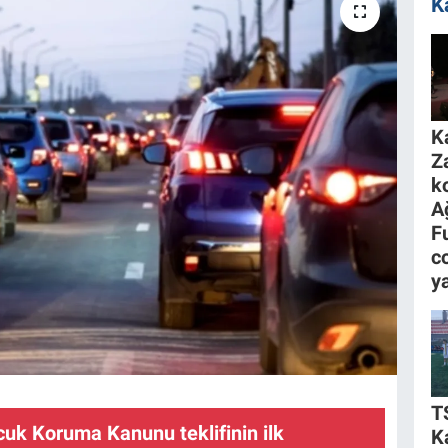
K
K
Z
k
A
F
c
y
T
k Koruma Kanunu teklifinin ilk
K