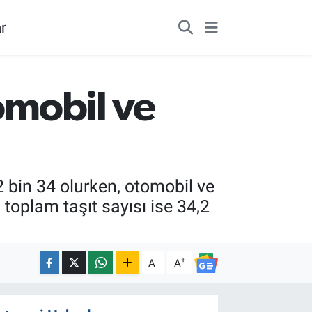
r
tomobil ve
2 bin 34 olurken, otomobil ve
 toplam taşıt sayısı ise 34,2
-
+
A
A