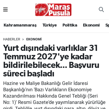
Kahramanmaraş
İstanbul Nöbetçi Eczaneler
Kahramanmaraş
Türkiye
Politika
Ekonomi
S
genel
İstanbul Hava Durumu
HABERLER
EKONOMI
Türkiye
İstanbul Namaz Vakitleri
Yurt dışındaki varlıklar 31
Temmuz 2027'ye kadar
Politika
İstanbul Trafik Yoğunluk Haritası
bildirilebilecek... Başvuru
Ekonomi
Süper Lig Puan Durumu ve Fikstür
süreci başladı
Spor
Tüm Manşetler
Hazine ve Maliye Bakanlığı Gelir İdaresi
Başkanlığı'nın 'Bazı Varlıkların Ekonomiye
Kültür Sanat
Son Dakika Haberleri
Kazandırılması Hakkında Genel Tebliği (Seri
No: 1)' Resmi Gazete'de yayımlanarak yürürlüğe
Sağlık
Haber Arşivi
girdi. Tebliğle, yurt dışındaki para, altın, döviz ve