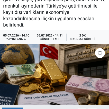
menkul kıymetlerin Türkiye'ye getirilmesi ile
TEKNOLOJİ
kayıt dışı varlıkların ekonomiye
kazandırılmasına ilişkin uygulama esasları
Dünya
belirlendi.
İlçeler
05.07.2026 - 14:10
05.07.2026 - 14:11
2 DK
YAYINLANMA
GÜNCELLEME
OKUNMA SÜRESI
MAGAZİN
Bilim, Teknoloji
ASAYİŞ
ÇEVRE
HABERDE İNSAN
EĞİTİM