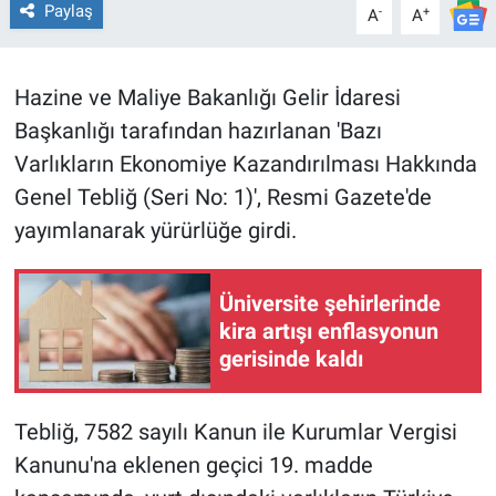
Paylaş
-
+
A
A
BİLİM VE TEKNOLOJİ
Hazine ve Maliye Bakanlığı Gelir İdaresi
Güvenlik
Başkanlığı tarafından hazırlanan 'Bazı
Varlıkların Ekonomiye Kazandırılması Hakkında
Bölge
Genel Tebliğ (Seri No: 1)', Resmi Gazete'de
yayımlanarak yürürlüğe girdi.
Üniversite şehirlerinde
kira artışı enflasyonun
gerisinde kaldı
Tebliğ, 7582 sayılı Kanun ile Kurumlar Vergisi
Kanunu'na eklenen geçici 19. madde