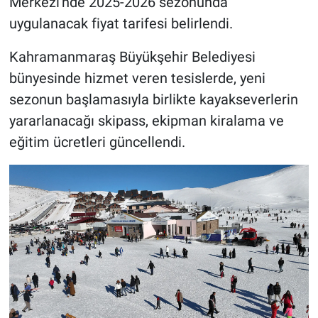
Merkezi'nde 2025-2026 sezonunda
uygulanacak fiyat tarifesi belirlendi.
BİLİM VE TEKNOLOJİ
Kahramanmaraş Büyükşehir Belediyesi
Güvenlik
bünyesinde hizmet veren tesislerde, yeni
sezonun başlamasıyla birlikte kayakseverlerin
Bölge
yararlanacağı skipass, ekipman kiralama ve
eğitim ücretleri güncellendi.