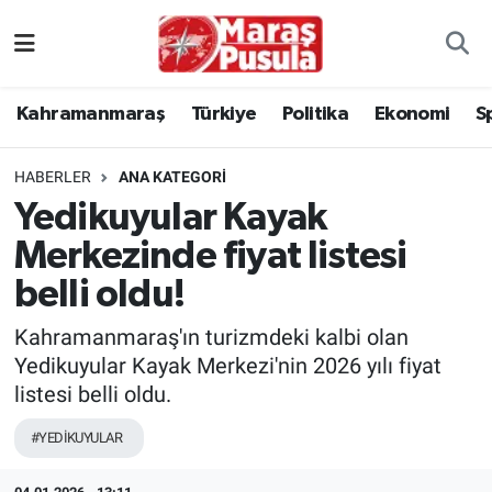
Kahramanmaraş
İstanbul Nöbetçi Eczaneler
Kahramanmaraş
Türkiye
Politika
Ekonomi
S
genel
İstanbul Hava Durumu
HABERLER
ANA KATEGORI
Türkiye
İstanbul Namaz Vakitleri
Yedikuyular Kayak
Merkezinde fiyat listesi
Politika
İstanbul Trafik Yoğunluk Haritası
belli oldu!
Ekonomi
Süper Lig Puan Durumu ve Fikstür
Kahramanmaraş'ın turizmdeki kalbi olan
Spor
Tüm Manşetler
Yedikuyular Kayak Merkezi'nin 2026 yılı fiyat
listesi belli oldu.
Kültür Sanat
Son Dakika Haberleri
#YEDİKUYULAR
Sağlık
Haber Arşivi