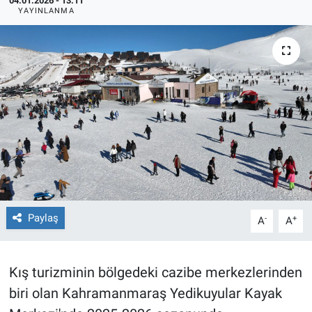
04.01.2026 - 13:11
YAYINLANMA
TEKNOLOJİ
Dünya
İlçeler
MAGAZİN
Bilim, Teknoloji
ASAYİŞ
Paylaş
-
+
A
A
ÇEVRE
Kış turizminin bölgedeki cazibe merkezlerinden
HABERDE İNSAN
biri olan Kahramanmaraş Yedikuyular Kayak
EĞİTİM