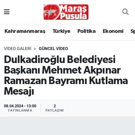
Kahramanmaraş
İstanbul Nöbetçi Eczaneler
Kahramanmaraş
Türkiye
Politika
Ekonomi
S
genel
İstanbul Hava Durumu
VIDEO GALERI
GÜNCEL VIDEO
Türkiye
İstanbul Namaz Vakitleri
Dulkadiroğlu Belediyesi
Başkanı Mehmet Akpınar
Politika
İstanbul Trafik Yoğunluk Haritası
Ramazan Bayramı Kutlama
Ekonomi
Süper Lig Puan Durumu ve Fikstür
Mesajı
Spor
Tüm Manşetler
08.04.2024 - 13:00
2
YAYINLANMA
PAYLAŞIM
Kültür Sanat
Son Dakika Haberleri
Sağlık
Haber Arşivi