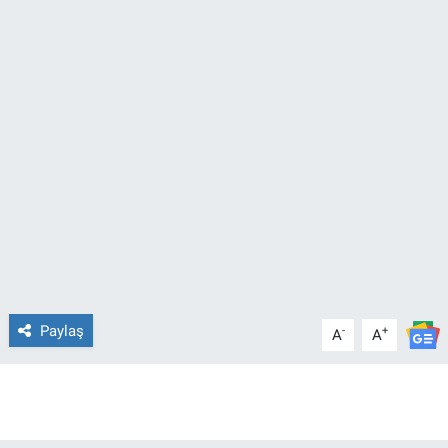
TEKNOLOJİ
Dünya
İlçeler
MAGAZİN
Bilim, Teknoloji
ASAYİŞ
Paylaş
-
+
A
A
ÇEVRE
HABERDE İNSAN
EĞİTİM