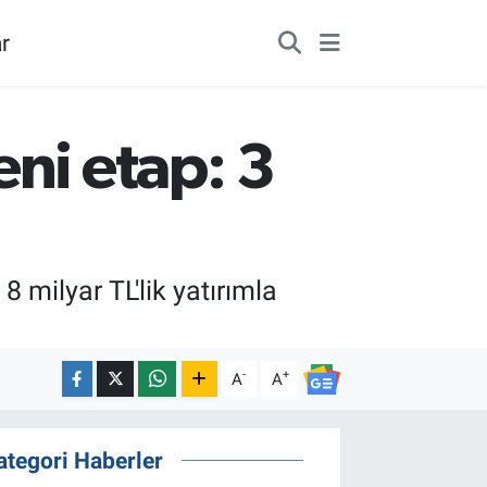
r
ni etap: 3
 milyar TL'lik yatırımla
-
+
A
A
ategori Haberler