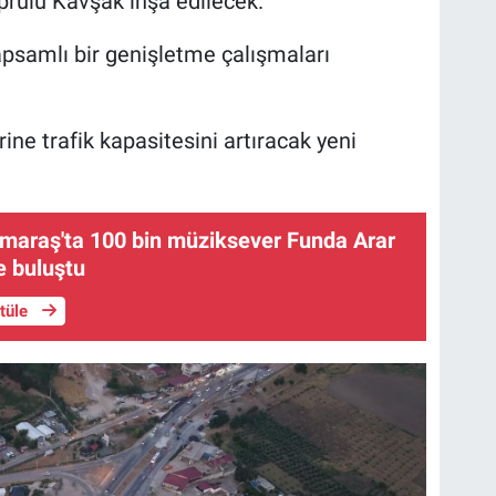
prülü Kavşak inşa edilecek.
psamlı bir genişletme çalışmaları
rine trafik kapasitesini artıracak yeni
araş'ta 100 bin müziksever Funda Arar
e buluştu
ntüle