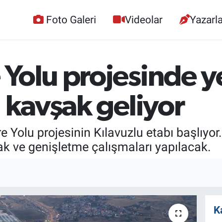
Foto Galeri
Videolar
Yazarla
Yolu projesinde ye
ü kavşak geliyor
lu projesinin Kılavuzlu etabı başlıyor. 8
ak ve genişletme çalışmaları yapılacak.
K