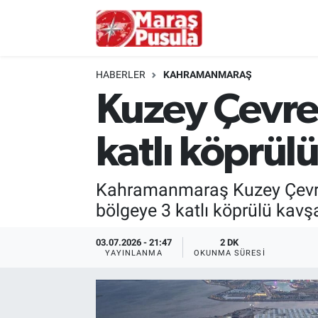
Kahramanmaraş
İstanbul Nöbetçi Eczaneler
HABERLER
KAHRAMANMARAŞ
genel
İstanbul Hava Durumu
Kuzey Çevre 
Türkiye
İstanbul Namaz Vakitleri
katlı köprül
Politika
İstanbul Trafik Yoğunluk Haritası
Kahramanmaraş Kuzey Çevre Yo
Ekonomi
Süper Lig Puan Durumu ve Fikstür
bölgeye 3 katlı köprülü kavş
Spor
Tüm Manşetler
03.07.2026 - 21:47
2 DK
YAYINLANMA
OKUNMA SÜRESI
Kültür Sanat
Son Dakika Haberleri
Sağlık
Haber Arşivi