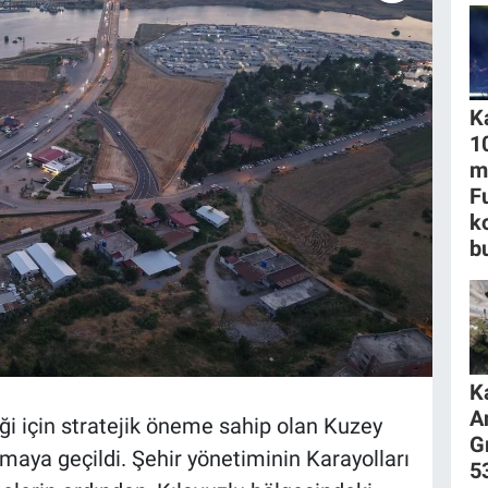
K
1
m
F
k
b
K
A
 için stratejik öneme sahip olan Kuzey
G
maya geçildi. Şehir yönetiminin Karayolları
53