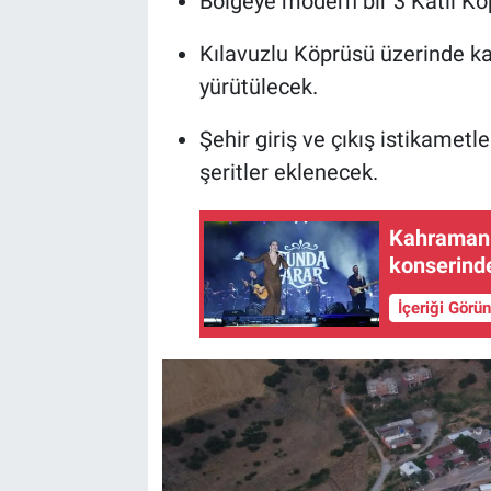
Bölgeye modern bir 3 Katlı Kö
Kılavuzlu Köprüsü üzerinde ka
yürütülecek.
Şehir giriş ve çıkış istikametle
şeritler eklenecek.
Kahramanm
konserind
İçeriği Görü