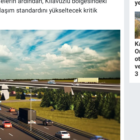
melerin ardından, Kılavuzlu bölgesindeki
y
laşım standardını yükseltecek kritik
K
O
o
v
3