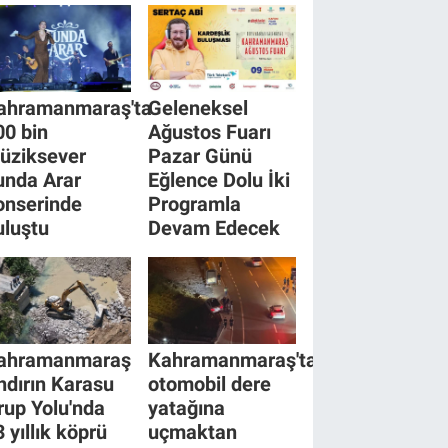
ahramanmaraş'ta
Geleneksel
00 bin
Ağustos Fuarı
üziksever
Pazar Günü
unda Arar
Eğlence Dolu İki
onserinde
Programla
uluştu
Devam Edecek
ahramanmaraş
Kahramanmaraş'ta
ndırın Karasu
otomobil dere
rup Yolu'nda
yatağına
 yıllık köprü
uçmaktan