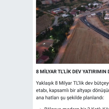
8 MİLYAR TL’LİK DEV YATIRIMIN
Yaklaşık 8 Milyar TL’lik dev bütçe
etabı, kapsamlı bir altyapı dönüş
ana hatları şu şekilde planlandı: