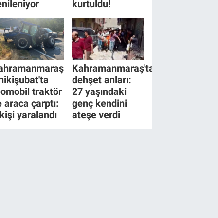
enileniyor
kurtuldu!
ahramanmaraş
Kahramanmaraş'ta
nikişubat'ta
dehşet anları:
tomobil traktör
27 yaşındaki
e araca çarptı:
genç kendini
 kişi yaralandı
ateşe verdi