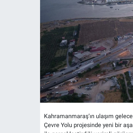
TEKNOLOJİ
Dünya
İlçeler
MAGAZİN
Bilim, Teknoloji
ASAYİŞ
ÇEVRE
Kahramanmaraş’ın ulaşım geleceği
HABERDE İNSAN
Çevre Yolu projesinde yeni bir aşa
EĞİTİM