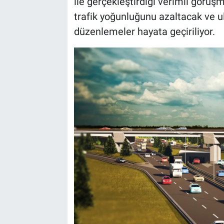
ile gerçekleştirdiği verimli görüş
trafik yoğunluğunu azaltacak ve u
BİLİM VE TEKNOLOJİ
düzenlemeler hayata geçiriliyor.
Güvenlik
Bölge