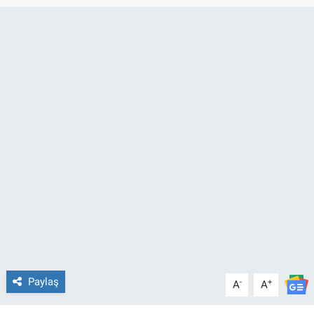
TEKNOLOJİ
Dünya
İlçeler
MAGAZİN
Bilim, Teknoloji
ASAYİŞ
ÇEVRE
HABERDE İNSAN
Paylaş
-
+
A
A
EĞİTİM