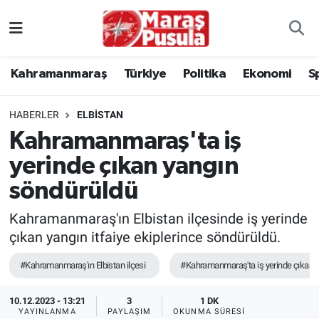
Kahramanmaraş
İstanbul Nöbetçi Eczaneler
Kahramanmaraş
Türkiye
Politika
Ekonomi
S
genel
İstanbul Hava Durumu
HABERLER
ELBISTAN
Türkiye
İstanbul Namaz Vakitleri
Kahramanmaraş'ta iş
yerinde çıkan yangın
Politika
İstanbul Trafik Yoğunluk Haritası
söndürüldü
Ekonomi
Süper Lig Puan Durumu ve Fikstür
Kahramanmaraş'ın Elbistan ilçesinde iş yerinde
Spor
Tüm Manşetler
çıkan yangın itfaiye ekiplerince söndürüldü.
#Kahramanmaraş'ın Elbistan ilçesi
#Kahramanmaraş'ta iş yerinde çıkan 
Kültür Sanat
Son Dakika Haberleri
10.12.2023 - 13:21
3
1 DK
Sağlık
Haber Arşivi
YAYINLANMA
PAYLAŞIM
OKUNMA SÜRESI