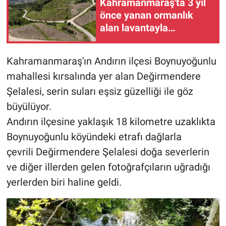
Kahramanmaraş'ta 3 yıl
önce yanan ormanlık
BİLİM VE TEKNOLOJİ
alan lavantayla
canlandırıldı
Güvenlik
Kahramanmaraş'ın Andırın ilçesi Boynuyoğunlu
Bölge
mahallesi kırsalında yer alan Değirmendere
Şelalesi, serin suları eşsiz güzelliği ile göz
büyülüyor.
Andırın ilçesine yaklaşık 18 kilometre uzaklıkta
Boynuyoğunlu köyündeki etrafı dağlarla
çevrili Değirmendere Şelalesi doğa severlerin
ve diğer illerden gelen fotoğrafçıların uğradığı
yerlerden biri haline geldi.