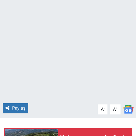
TEKNOLOJİ
Dünya
İlçeler
MAGAZİN
Bilim, Teknoloji
ASAYİŞ
ÇEVRE
Paylaş
-
+
A
A
HABERDE İNSAN
EĞİTİM