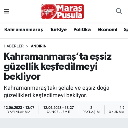
Kahramanmaraş
İstanbul Nöbetçi Eczaneler
Kahramanmaraş
Türkiye
Politika
Ekonomi
S
genel
İstanbul Hava Durumu
HABERLER
ANDIRIN
Türkiye
İstanbul Namaz Vakitleri
Kahramanmaraş’ta eşsiz
güzellik keşfedilmeyi
Politika
İstanbul Trafik Yoğunluk Haritası
bekliyor
Ekonomi
Süper Lig Puan Durumu ve Fikstür
Kahramanmaraş'taki şelale ve eşsiz doğa
Spor
Tüm Manşetler
güzellikleri keşfedilmeyi bekliyor.
12.06.2023 - 13:07
12.06.2023 - 13:27
2
1 DK
Kültür Sanat
Son Dakika Haberleri
YAYINLANMA
GÜNCELLEME
PAYLAŞIM
OKUNMA S
Sağlık
Haber Arşivi