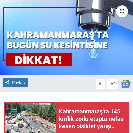
TEKNOLOJİ
Dünya
İlçeler
MAGAZİN
Bilim, Teknoloji
Paylaş
-
+
A
A
ASAYİŞ
ÇEVRE
Kahramanmaraş'ta 145
HABERDE İNSAN
km'lik zorlu etapta nefes
kesen bisiklet yarışı
EĞİTİM