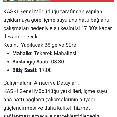
yapıldı
KASKİ Genel Müdürlüğü tarafından yapılan
BİLİM VE TEKNOLOJİ
açıklamaya göre, içme suyu ana hattı bağlantı
Güvenlik
çalışmaları nedeniyle su kesintisi 17.00'a kadar
devam edecek.
Bölge
Kesinti Yapılacak Bölge ve Süre:
Mahalle:
Tekerek Mahallesi
Başlangıç Saati:
08.30
Bitiş Saati:
17.00
Çalışmaların Amacı ve Detayları:
KASKİ Genel Müdürlüğü yetkilileri, içme suyu
ana hattı bağlantı çalışmalarının altyapı
güçlendirmesi ve daha kaliteli hizmet
sağlanması amacıyla gerçekleştirileceğini