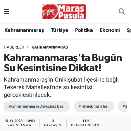
Kahramanmaraş
İstanbul Nöbetçi Eczaneler
Kahramanmaraş
Türkiye
Politika
Ekonomi
S
genel
İstanbul Hava Durumu
HABERLER
KAHRAMANMARAŞ
Türkiye
İstanbul Namaz Vakitleri
Kahramanmaraş'ta Bugün
Su Kesintisine Dikkat!
Politika
İstanbul Trafik Yoğunluk Haritası
Kahramanmaraş'ın Onikişubat İlçesi'ne bağlı
Ekonomi
Süper Lig Puan Durumu ve Fikstür
Tekerek Mahallesi'nde su kesintisi
gerçekleştirilecek.
Spor
Tüm Manşetler
#Kahramanmaraş'ın Onikişubat ilçesi
#Tekerek mahallesi
#Su k
Kültür Sanat
Son Dakika Haberleri
15.11.2023 - 10:51
3
1 DK
YAYINLANMA
PAYLAŞIM
OKUNMA SÜRESI
Sağlık
Haber Arşivi