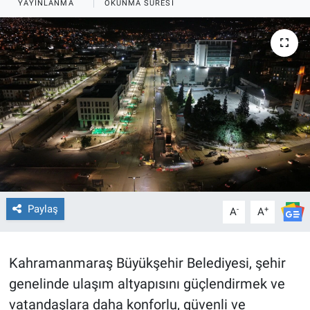
YAYINLANMA
OKUNMA SÜRESI
TEKNOLOJİ
Dünya
İlçeler
MAGAZİN
Bilim, Teknoloji
ASAYİŞ
Paylaş
-
+
A
A
ÇEVRE
Kahramanmaraş Büyükşehir Belediyesi, şehir
HABERDE İNSAN
genelinde ulaşım altyapısını güçlendirmek ve
vatandaşlara daha konforlu, güvenli ve
EĞİTİM