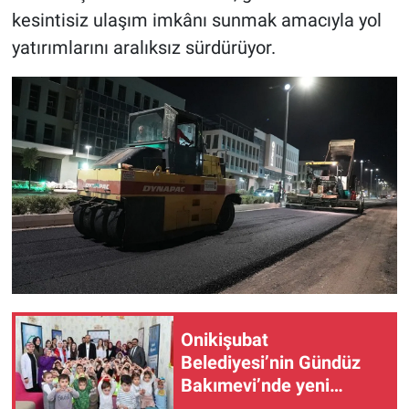
kesintisiz ulaşım imkânı sunmak amacıyla yol
BİLİM VE TEKNOLOJİ
yatırımlarını aralıksız sürdürüyor.
Güvenlik
Bölge
Onikişubat
Belediyesi’nin Gündüz
Bakımevi’nde yeni
dönemin ön kayıtları