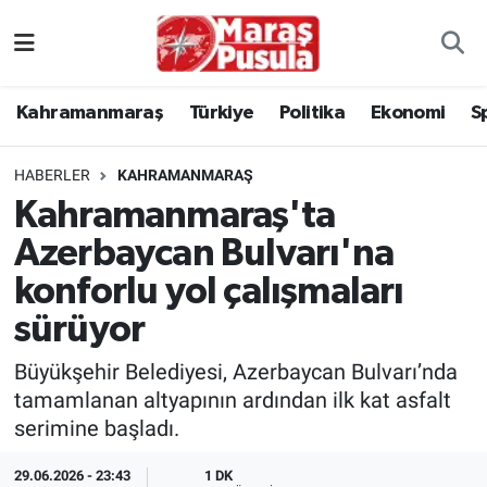
Kahramanmaraş
İstanbul Nöbetçi Eczaneler
Kahramanmaraş
Türkiye
Politika
Ekonomi
S
genel
İstanbul Hava Durumu
HABERLER
KAHRAMANMARAŞ
Türkiye
İstanbul Namaz Vakitleri
Kahramanmaraş'ta
Azerbaycan Bulvarı'na
Politika
İstanbul Trafik Yoğunluk Haritası
konforlu yol çalışmaları
Ekonomi
Süper Lig Puan Durumu ve Fikstür
sürüyor
Spor
Tüm Manşetler
Büyükşehir Belediyesi, Azerbaycan Bulvarı’nda
tamamlanan altyapının ardından ilk kat asfalt
Kültür Sanat
Son Dakika Haberleri
serimine başladı.
Sağlık
Haber Arşivi
29.06.2026 - 23:43
1 DK