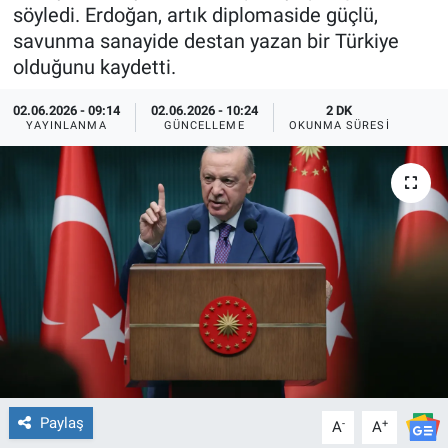
söyledi. Erdoğan, artık diplomaside güçlü,
TEKNOLOJİ
savunma sanayide destan yazan bir Türkiye
olduğunu kaydetti.
Dünya
02.06.2026 - 09:14
02.06.2026 - 10:24
2 DK
YAYINLANMA
GÜNCELLEME
OKUNMA SÜRESI
İlçeler
MAGAZİN
Bilim, Teknoloji
ASAYİŞ
ÇEVRE
HABERDE İNSAN
Paylaş
-
+
A
A
EĞİTİM