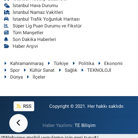
İstanbul Hava Durumu
İstanbul Namaz Vakitleri
İstanbul Trafik Yoğunluk Haritası
Süper Lig Puan Durumu ve Fikstür
Tüm Manşetler
Son Dakika Haberleri
Haber Arşivi
Kahramanmaraş
Türkiye
Politika
Ekonomi
Spor
Kültür Sanat
Sağlık
TEKNOLOJİ
Dünya
İlçeler
RSS
Copyright © 2021. Her hakkı saklıdır.
Haber Yazılımı:
TE Bilişim
/*Webview mobil uygulama için geri tuşu*/