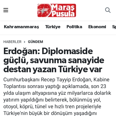
Kahramanmaraş
İstanbul Nöbetçi Eczaneler
Kahramanmaraş
Türkiye
Politika
Ekonomi
S
genel
İstanbul Hava Durumu
HABERLER
GÜNDEM
Türkiye
İstanbul Namaz Vakitleri
Erdoğan: Diplomaside
güçlü, savunma sanayide
Politika
İstanbul Trafik Yoğunluk Haritası
destan yazan Türkiye var
Ekonomi
Süper Lig Puan Durumu ve Fikstür
Cumhurbaşkanı Recep Tayyip Erdoğan, Kabine
Spor
Tüm Manşetler
Toplantısı sonrası yaptığı açıklamada, son 23
yılda ulaşım altyapısına yüz milyarlarca dolarlık
Kültür Sanat
Son Dakika Haberleri
yatırım yapıldığını belirterek, bölünmüş yol,
otoyol, köprü, tünel ve hızlı tren projeleriyle
Sağlık
Haber Arşivi
Türkiye'nin büyük bir dönüşüm yaşadığını