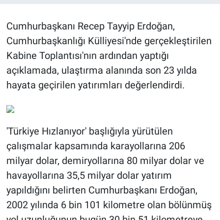
BİLİM VE TEKNOLOJİ
Cumhurbaşkanı Recep Tayyip Erdoğan,
Cumhurbaşkanlığı Külliyesi'nde gerçekleştirilen
Güvenlik
Kabine Toplantısı'nın ardından yaptığı
açıklamada, ulaştırma alanında son 23 yılda
Bölge
hayata geçirilen yatırımları değerlendirdi.
'Türkiye Hızlanıyor' başlığıyla yürütülen
çalışmalar kapsamında karayollarına 206
milyar dolar, demiryollarına 80 milyar dolar ve
havayollarına 35,5 milyar dolar yatırım
yapıldığını belirten Cumhurbaşkanı Erdoğan,
2002 yılında 6 bin 101 kilometre olan bölünmüş
yol uzunluğunun bugün 30 bin 51 kilometreye