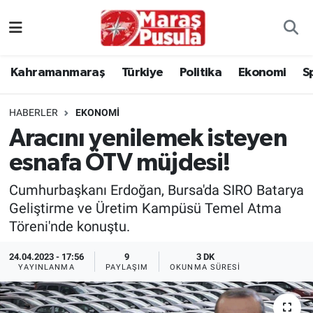
Kahramanmaraş
İstanbul Nöbetçi Eczaneler
Kahramanmaraş
Türkiye
Politika
Ekonomi
S
genel
İstanbul Hava Durumu
HABERLER
EKONOMI
Türkiye
İstanbul Namaz Vakitleri
Aracını yenilemek isteyen
esnafa ÖTV müjdesi!
Politika
İstanbul Trafik Yoğunluk Haritası
Cumhurbaşkanı Erdoğan, Bursa'da SIRO Batarya
Ekonomi
Süper Lig Puan Durumu ve Fikstür
Geliştirme ve Üretim Kampüsü Temel Atma
Töreni'nde konuştu.
Spor
Tüm Manşetler
24.04.2023 - 17:56
9
3 DK
Kültür Sanat
Son Dakika Haberleri
YAYINLANMA
PAYLAŞIM
OKUNMA SÜRESI
Sağlık
Haber Arşivi