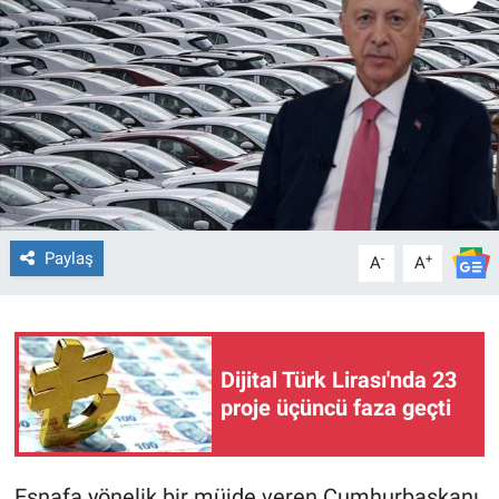
TEKNOLOJİ
Dünya
İlçeler
MAGAZİN
Paylaş
-
+
A
A
Bilim, Teknoloji
ASAYİŞ
Dijital Türk Lirası'nda 23
ÇEVRE
proje üçüncü faza geçti
HABERDE İNSAN
EĞİTİM
Esnafa yönelik bir müjde veren Cumhurbaşkanı