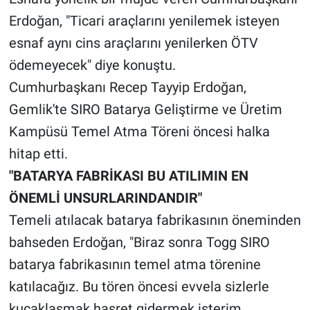
Erdoğan, "Ticari araçlarını yenilemek isteyen
BİLİM VE TEKNOLOJİ
esnaf aynı cins araçlarını yenilerken ÖTV
ödemeyecek" diye konuştu.
Güvenlik
Cumhurbaşkanı Recep Tayyip Erdoğan,
Bölge
Gemlik'te SIRO Batarya Geliştirme ve Üretim
Kampüsü Temel Atma Töreni öncesi halka
hitap etti.
"BATARYA FABRİKASI BU ATILIMIN EN
ÖNEMLİ UNSURLARINDANDIR"
Temeli atılacak batarya fabrikasının öneminden
bahseden Erdoğan, "Biraz sonra Togg SIRO
batarya fabrikasının temel atma törenine
katılacağız. Bu tören öncesi evvela sizlerle
kucaklaşmak hasret gidermek isterim.