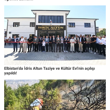
Elbistan'da İdris Altun Taziye ve Kültür Evi'nin açılışı
yapıldı!