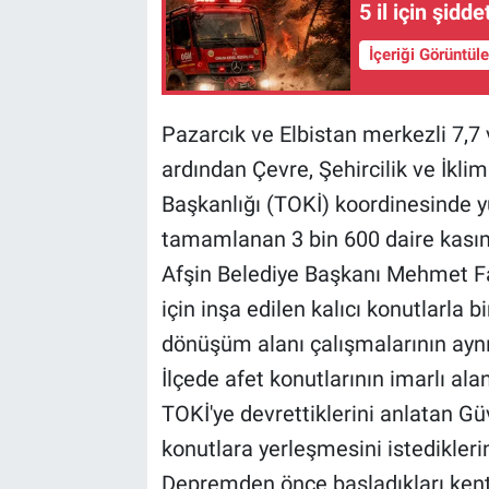
5 il için şidde
BİLİM VE TEKNOLOJİ
İçeriği Görüntül
Güvenlik
Pazarcık ve Elbistan merkezli 7,7
Bölge
ardından Çevre, Şehircilik ve İklim
Başkanlığı (TOKİ) koordinesinde yü
tamamlanan 3 bin 600 daire kasım
Afşin Belediye Başkanı Mehmet Fa
için inşa edilen kalıcı konutlarla 
dönüşüm alanı çalışmalarının aynı 
İlçede afet konutlarının imarlı alan
TOKİ'ye devrettiklerini anlatan Gü
konutlara yerleşmesini istediklerini
Depremden önce başladıkları ken