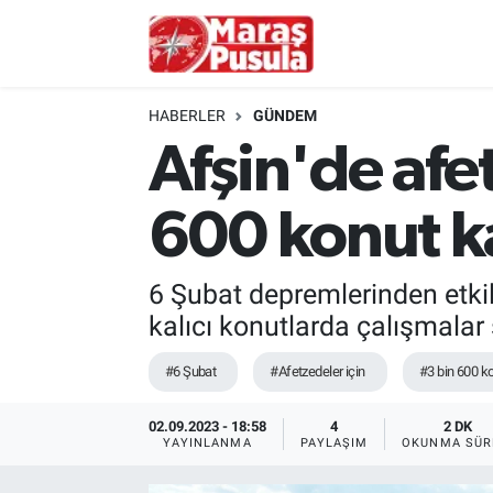
Kahramanmaraş
İstanbul Nöbetçi Eczaneler
HABERLER
GÜNDEM
genel
İstanbul Hava Durumu
Afşin'de afet
Türkiye
İstanbul Namaz Vakitleri
600 konut k
Politika
İstanbul Trafik Yoğunluk Haritası
6 Şubat depremlerinden etki
Ekonomi
Süper Lig Puan Durumu ve Fikstür
kalıcı konutlarda çalışmalar 
Spor
Tüm Manşetler
#6 Şubat
#Afetzedeler için
#3 bin 600 k
Kültür Sanat
Son Dakika Haberleri
02.09.2023 - 18:58
4
2 DK
YAYINLANMA
PAYLAŞIM
OKUNMA SÜR
Sağlık
Haber Arşivi