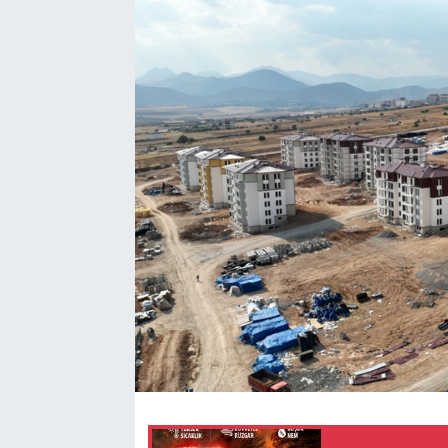
TEKNOLOJİ
Dünya
İlçeler
MAGAZİN
Bilim, Teknoloji
ASAYİŞ
ÇEVRE
HABERDE İNSAN
EĞİTİM