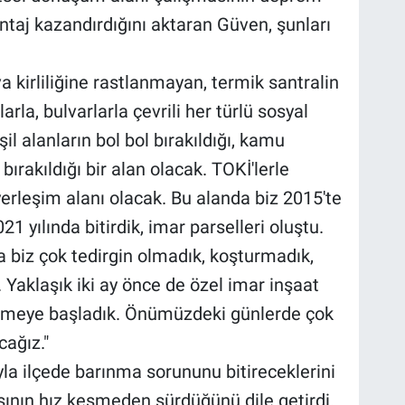
ntaj kazandırdığını aktaran Güven, şunları
 kirliliğine rastlanmayan, termik santralin
arla, bulvarlarla çevrili her türlü sosyal
şil alanların bol bol bırakıldığı, kamu
 bırakıldığı bir alan olacak. TOKİ'lerle
f yerleşim alanı olacak. Bu alanda biz 2015'te
1 yılında bitirdik, imar parselleri oluştu.
a biz çok tedirgin olmadık, koşturmadık,
 Yaklaşık iki ay önce de özel imar inşaat
vermeye başladık. Önümüzdeki günlerde çok
cağız."
a ilçede barınma sorununu bitireceklerini
sının hız kesmeden sürdüğünü dile getirdi.