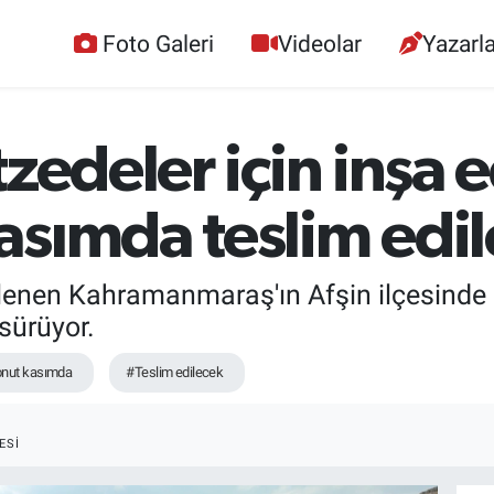
Foto Galeri
Videolar
Yazarla
zedeler için inşa e
asımda teslim edi
lenen Kahramanmaraş'ın Afşin ilçesinde a
sürüyor.
onut kasımda
#Teslim edilecek
ESI