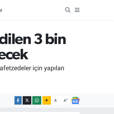
r
dilen 3 bin
lecek
fetzedeler için yapılan
-
+
A
A