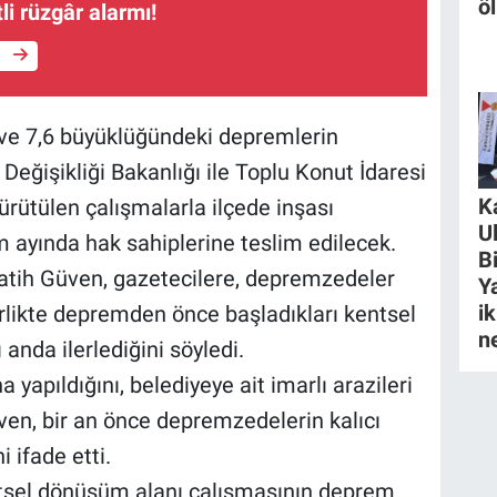
ö
tli rüzgâr alarmı!
e
 ve 7,6 büyüklüğündeki depremlerin
 Değişikliği Bakanlığı ile Toplu Konut İdaresi
K
rütülen çalışmalarla ilçede inşası
U
 ayında hak sahiplerine teslim edilecek.
B
tih Güven, gazetecilere, depremzedeler
Y
ik
birlikte depremden önce başladıkları kentsel
n
anda ilerlediğini söyledi.
a yapıldığını, belediyeye ait imarlı arazileri
ven, bir an önce depremzedelerin kalıcı
 ifade etti.
tsel dönüşüm alanı çalışmasının deprem