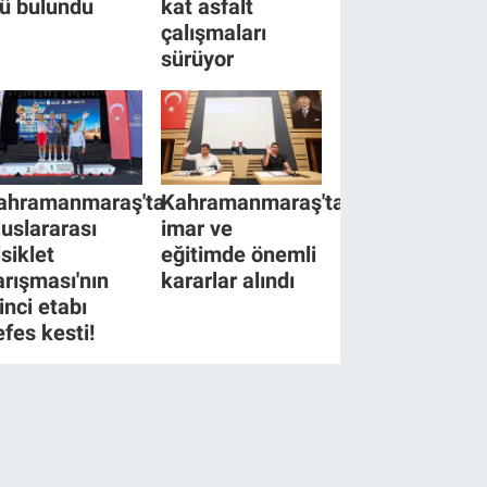
lü bulundu
kat asfalt
çalışmaları
sürüyor
ahramanmaraş'ta
Kahramanmaraş'ta
luslararası
imar ve
isiklet
eğitimde önemli
arışması'nın
kararlar alındı
inci etabı
efes kesti!