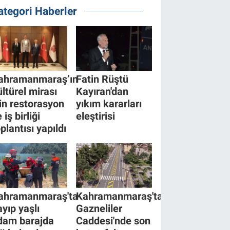
ategori Haberler
ahramanmaraş’ın
Fatin Rüştü
ültürel mirası
Kayıran'dan
çin restorasyon
yıkım kararları
 iş birliği
eleştirisi
plantısı yapıldı
ahramanmaraş'ta
Kahramanmaraş'ta
ayıp yaşlı
Gazneliler
dam barajda
Caddesi'nde son