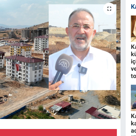
K
K
k
i
ve
to
K
k
a